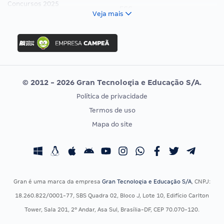
Concursos 2025
FCC
Veja mais
Concurso Nacional Unificado
FGV
Concurso Ibama
Idecan
Concurso MPU
Selecon
Editais publicados
Uniase
© 2012 - 2026 Gran Tecnologia e Educação S/A.
Vunesp
Política de privacidade
CONCURSOS POR PROFISSÃO
EXAME DE ORDEM
Termos de uso
Concursos Administrativos
OAB
Mapa do site
Concursos Educação
Prova OAB
Concursos Fiscais
Calendário OAB
Concursos Jurídicos
Questões OAB
Concursos Militares
Recursos OAB
Gran é uma marca da empresa
Gran Tecnologia e Educação S/A
, CNPJ:
Concursos Policiais
Exame de Ordem
18.260.822/0001-77, SBS Quadra 02, Bloco J, Lote 10, Edifício Carlton
Concursos Saúde
Tower, Sala 201, 2º Andar, Asa Sul, Brasília-DF, CEP 70.070-120.
Concursos Tribunais