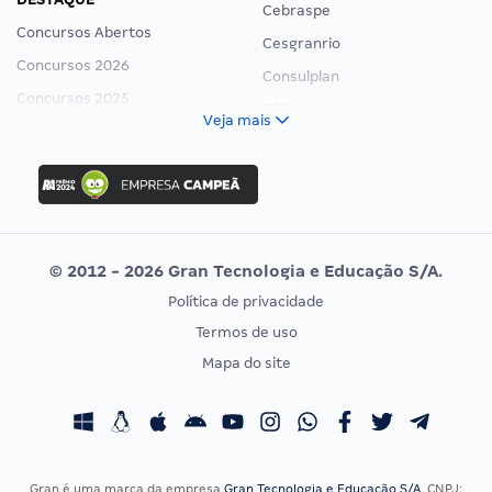
Cebraspe
Concursos Abertos
Cesgranrio
Concursos 2026
Consulplan
Concursos 2025
FCC
Veja mais
Concurso Nacional Unificado
FGV
Concurso Ibama
Idecan
Concurso MPU
Selecon
Editais publicados
Uniase
© 2012 - 2026 Gran Tecnologia e Educação S/A.
Vunesp
Política de privacidade
CONCURSOS POR PROFISSÃO
EXAME DE ORDEM
Termos de uso
Concursos Administrativos
OAB
Mapa do site
Concursos Educação
Prova OAB
Concursos Fiscais
Calendário OAB
Concursos Jurídicos
Questões OAB
Concursos Militares
Recursos OAB
Gran é uma marca da empresa
Gran Tecnologia e Educação S/A
, CNPJ: