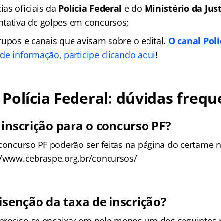
as oficiais da
Polícia Federal
e do
Ministério da Jus
tativa de golpes em concursos;
rupos e canais que avisam sobre o edital.
O canal Poli
de informação, participe clicando aqui
!
Polícia Federal: dúvidas frequ
 inscrição para o concurso PF?
 concurso PF poderão ser feitas na página do certame n
//www.cebraspe.org.br/concursos/
isenção da taxa de inscrição?
é preciso se encaixar em pelo menos um dos seguintes r