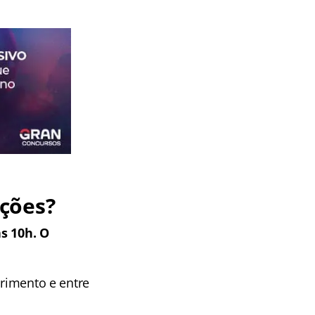
ções?
as 10h. O
erimento e entre