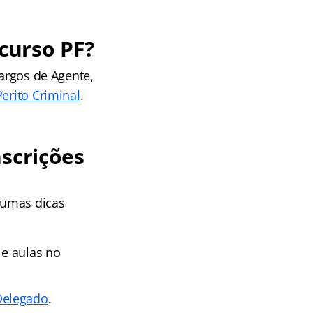
ncurso PF?
argos de Agente,
Perito Criminal
.
nscrições
gumas dicas
e aulas no
Delegado
.