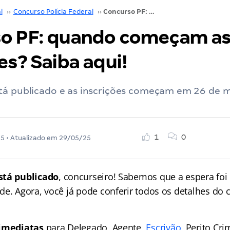
l
››
Concurso Polícia Federal
››
Concurso PF: quando começam as inscrições? Saiba aqui!
o PF: quando começam a
es? Saiba aqui!
tá publicado e as inscrições começam em 26 de m
1
0
25
• Atualizado em
29/05/25
stá publicado
, concurseiro! Sabemos que a espera foi 
de. Agora, você já pode conferir todos os detalhes do
imediatas
para Delegado, Agente,
Escrivão
, Perito Cri