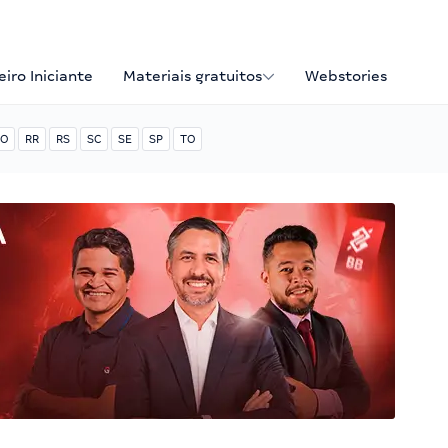
iro Iniciante
Materiais gratuitos
Webstories
O
RR
RS
SC
SE
SP
TO