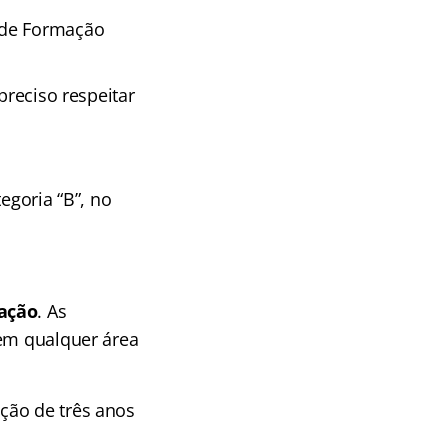
 de Formação
preciso respeitar
tegoria “B”, no
mação
. As
 em qualquer área
ão de três anos