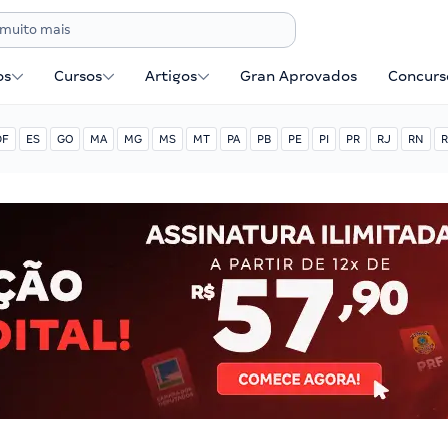
os
Cursos
Artigos
Gran Aprovados
Concurse
DF
ES
GO
MA
MG
MS
MT
PA
PB
PE
PI
PR
RJ
RN
R