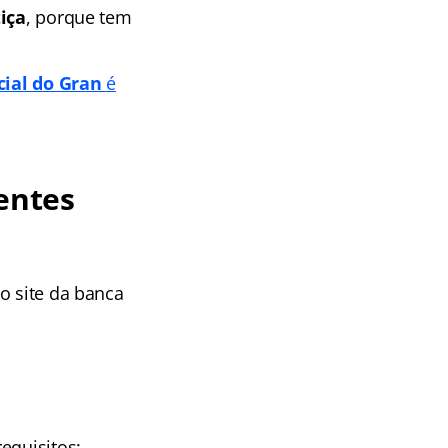
tiça
, porque tem
cial do Gran
é
entes
o site da banca
equisitos: