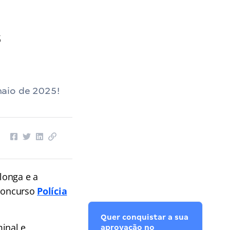
s
aio de 2025!
longa e a
 concurso
Polícia
Quer conquistar a sua
minal e
aprovação no