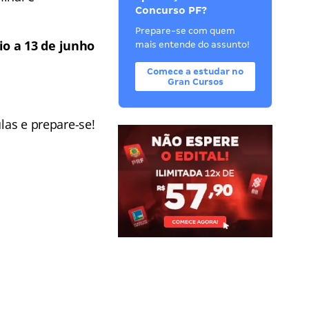
Concurso PF?
Prepare-se com quem
io a 13 de junho
mais entende do assunto!
Comece a estudar no
Gran Cursos
las e prepare-se!