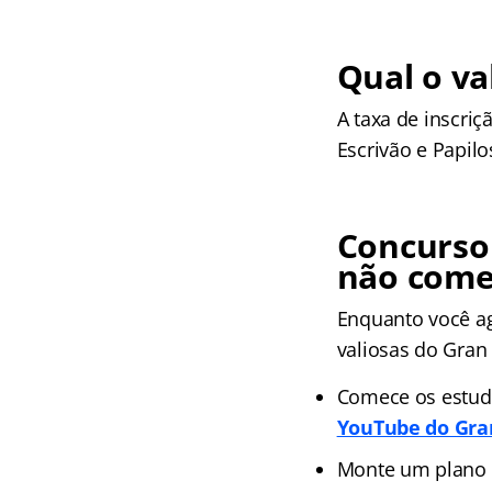
Qual o va
A taxa de inscriç
Escrivão e Papil
Concurso 
não com
Enquanto você ag
valiosas do Gran 
Comece os estudo
YouTube do Gra
Monte um
plano