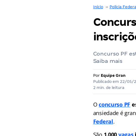
Início
››
Polícia Federa
Concurs
inscriçõ
Concurso PF es
Saiba mais
Por
Equipe Gran
Publicado em
22/05/
2 min. de leitura
O
concurso PF
e
ansiedade é gran
Federal
.
São
1.000
vagas