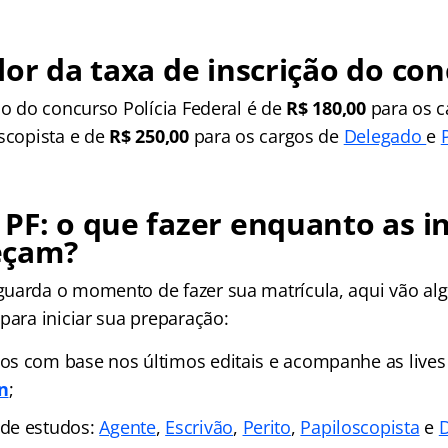
lor da taxa de inscrição do co
ão do concurso Polícia Federal é de
R$ 180,00
para os c
oscopista e de
R$ 250,00
para os cargos de
Delegado
e
PF: o que fazer enquanto as i
eçam?
uarda o momento de fazer sua matrícula, aqui vão al
para iniciar sua preparação:
s com base nos últimos editais e acompanhe as lives 
n
;
 de estudos
:
Agente
,
Escrivão
,
Perito
,
Papiloscopista
e