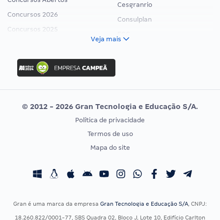
Cesgranrio
Concursos 2026
Consulplan
Concursos 2025
FCC
Veja mais
Concurso Nacional Unificado
FGV
Concurso Ibama
Idecan
Concurso MPU
Selecon
Editais publicados
Uniase
© 2012 - 2026 Gran Tecnologia e Educação S/A.
Vunesp
Política de privacidade
CONCURSOS POR PROFISSÃO
EXAME DE ORDEM
Termos de uso
Concursos Administrativos
OAB
Mapa do site
Concursos Educação
Prova OAB
Concursos Fiscais
Calendário OAB
Concursos Jurídicos
Questões OAB
Concursos Militares
Recursos OAB
Gran é uma marca da empresa
Gran Tecnologia e Educação S/A
, CNPJ:
Concursos Policiais
Exame de Ordem
18.260.822/0001-77, SBS Quadra 02, Bloco J, Lote 10, Edifício Carlton