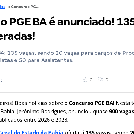
ias
››
Concurso PGE BA é anunciado! 135 vagas são esperadas!
o PGE BA é anunciado! 13
eradas!
A: 135 vagas, sendo 20 vagas para cargos de Pro
istas e 50 para Assistentes.
2
0
25
eiros! Boas notícias sobre o
Concurso PGE BA
! Nesta t
 Bahia, Jerônimo Rodrigues, anunciou quase
900 vaga
blicados entre 2026 e 2028.
Geral do Estado da Bahia
ofertará
135 vagas
, sendo
2