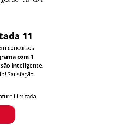
tada 11
 em concursos
grama com 1
isão Inteligente
.
o! Satisfação
tura Ilimitada.