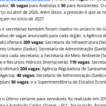
rador,
65 vagas
para Analistas e
50
para Assistentes. O 
rço ou abril de 2026. Além disso, a previsão é que as
çam no início de 2027.
os e secretárias também foram citados no anúncio do 
tativo de vagas anunciado para cada órgão: a Agência 
ab) ofertará
200 vagas
; Secretaria de Infraestrutura (Sei
to Urbano (Sedur), Secretaria de Administração (Saeb)
ara cada secretaria; a Secretaria do Meio Ambiente (Se
 e Recursos Hídricos (Inema) terão
110 vagas
; Secret
A) ofertará
200 vagas
; Agência Reguladora de Saneame
(Agersa),
40 vagas
; Secretaria de Administração (Saeb) 
eplan)
50 vagas
; e a Superintendência de Estudos Econ
ue o último certame para servidores foi realizado em 2
ra a Fundação Carlos Chagas – FCC. Na ocasião, foram