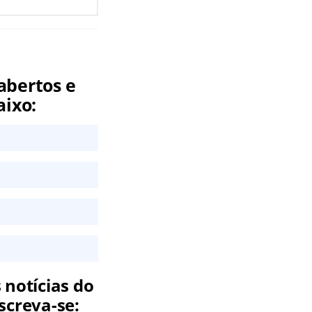
abertos e
aixo:
 notícias do
screva-se: