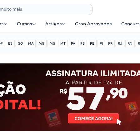
os
Cursos
Artigos
Gran Aprovados
Concurse
DF
ES
GO
MA
MG
MS
MT
PA
PB
PE
PI
PR
RJ
RN
R