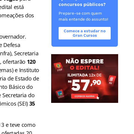
concursos públicos?
edital está
Prepare-se com quem
 nomeações dos
mais entende do assunto!
Comece a estudar no
Governador.
Gran Cursos
de Defesa
nfra), Secretaria
, ofertarão
120
mas) e Instituto
aria de Estado de
nto Básico do
e Secretaria do
ômicos (SEI)
35
013 e teve como
 ofertadas 20