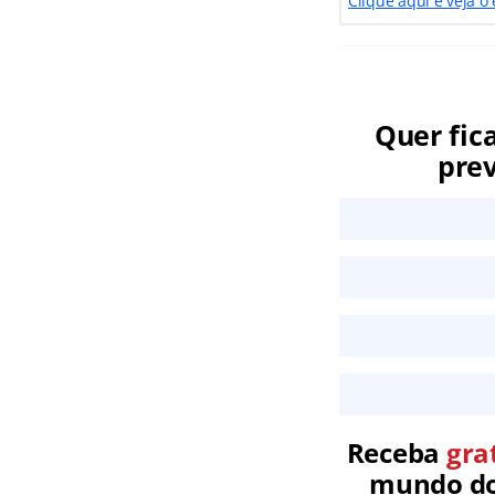
Clique aqui e veja o
Quer fic
prev
Receba
gra
mundo dos