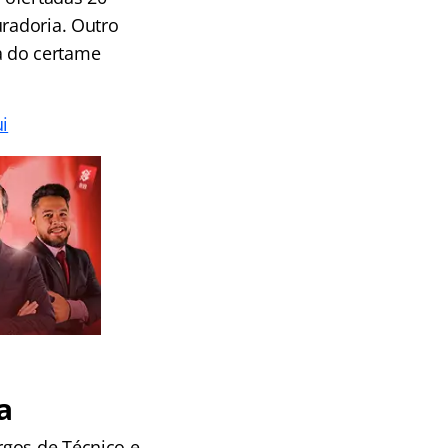
uradoria. Outro
a do certame
i
a
rgos de Técnico e