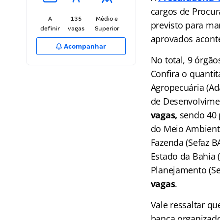
cargos de Procu
A
135
Médio e
previsto para ma
definir
vagas
Superior
aprovados aconte
Acompanhar
No total, 9 órgã
Confira o quanti
Agropecuária (Ad
de Desenvolvimen
vagas,
sendo 40 p
do Meio Ambiente
Fazenda (Sefaz B
Estado da Bahia 
Planejamento (S
vagas
.
Vale ressaltar q
banca organizado