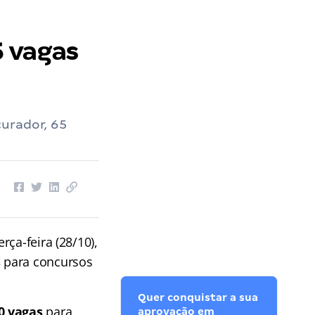
5 vagas
curador, 65
erça-feira (28/10),
s
para concursos
Quer conquistar a sua
0 vagas
para
aprovação em