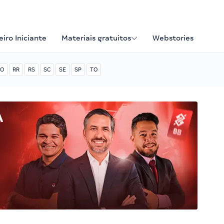
iro Iniciante
Materiais gratuitos
Webstories
O
RR
RS
SC
SE
SP
TO