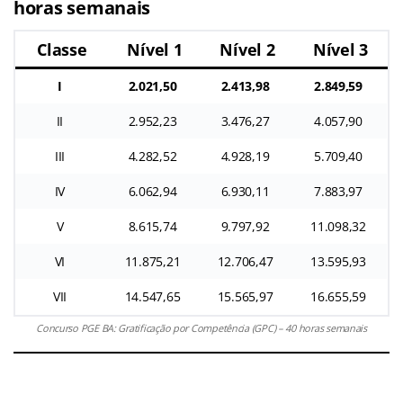
horas semanais
Classe
Nível 1
Nível 2
Nível 3
I
2.021,50
2.413,98
2.849,59
II
2.952,23
3.476,27
4.057,90
III
4.282,52
4.928,19
5.709,40
IV
6.062,94
6.930,11
7.883,97
V
8.615,74
9.797,92
11.098,32
VI
11.875,21
12.706,47
13.595,93
VII
14.547,65
15.565,97
16.655,59
Concurso PGE BA: Gratificação por Competência (GPC) – 40 horas semanais