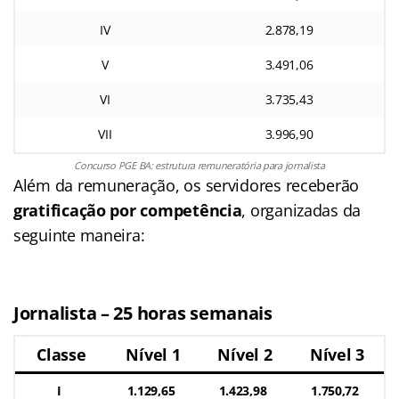
IV
2.878,19
V
3.491,06
VI
3.735,43
VII
3.996,90
Concurso PGE BA: estrutura remuneratória para jornalista
Além da remuneração, os servidores receberão
gratificação por competência
, organizadas da
seguinte maneira:
Jornalista – 25 horas semanais
Classe
Nível 1
Nível 2
Nível 3
I
1.129,65
1.423,98
1.750,72