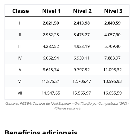
Classe
Nível 1
Nível 2
Nível 3
I
2.021,50
2.413,98
2.849,59
II
2.952,23
3.476,27
4.057,90
III
4.282,52
4.928,19
5.709,40
IV
6.062,94
6.930,11
7.883,97
V
8.615,74
9.797,92
11.098,32
VI
11.875,21
12.706,47
13.595,93
VII
14.547,65
15.565,97
16.655,59
Concurso PGE BA: Carreiras de Nível Superior – Gratificação por Competência (GPC) –
40 horas semanais
Benefícios adicionais