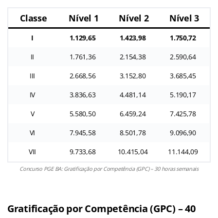
Classe
Nível 1
Nível 2
Nível 3
I
1.129,65
1.423,98
1.750,72
II
1.761,36
2.154,38
2.590,64
III
2.668,56
3.152,80
3.685,45
IV
3.836,63
4.481,14
5.190,17
V
5.580,50
6.459,24
7.425,78
VI
7.945,58
8.501,78
9.096,90
VII
9.733,68
10.415,04
11.144,09
Concurso PGE BA: Gratificação por Competência (GPC) – 30 horas semanais
Gratificação por Competência (GPC) – 40