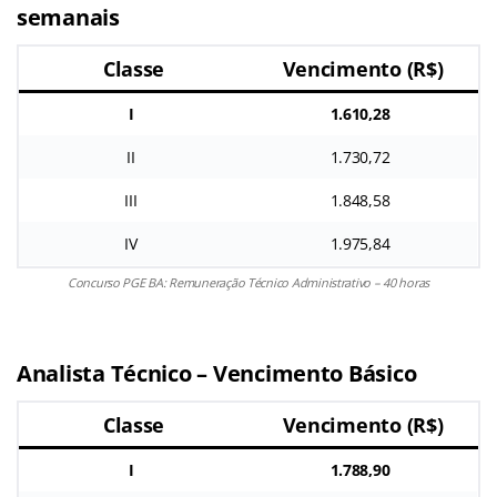
semanais
Classe
Vencimento (R$)
I
1.610,28
II
1.730,72
III
1.848,58
IV
1.975,84
Concurso PGE BA: Remuneração Técnico Administrativo – 40 horas
Analista Técnico – Vencimento Básico
Classe
Vencimento (R$)
I
1.788,90