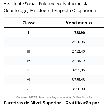
Assistente Social, Enfermeiro, Nutricionista,
Odontólogo, Psicólogo, Terapeuta Ocupacional
Classe
Vencimento
I
1.788,90
II
2.060,96
III
2.432,40
IV
2.878,19
V
3.491,06
VI
3.735,43
VII
3.996,90
Concurso PGE BA: Remuneração para carreiras de Nível Superior
Carreiras de Nível Superior – Gratificação por