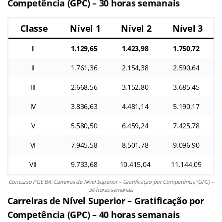
Competência (GPC) – 30 horas semanais
Classe
Nível 1
Nível 2
Nível 3
I
1.129,65
1.423,98
1.750,72
II
1.761,36
2.154,38
2.590,64
III
2.668,56
3.152,80
3.685,45
IV
3.836,63
4.481,14
5.190,17
V
5.580,50
6.459,24
7.425,78
VI
7.945,58
8.501,78
9.096,90
VII
9.733,68
10.415,04
11.144,09
Concurso PGE BA: Carreiras de Nível Superior – Gratificação por Competência (GPC) –
30 horas semanais
Carreiras de Nível Superior – Gratificação por
Competência (GPC) – 40 horas semanais