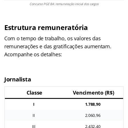
Concurso PGE BA: remuneração inicial dos cargos
Estrutura remuneratória
Com o tempo de trabalho, os valores das
remunerações e das gratificações aumentam.
Acompanhe os detalhes:
Jornalista
Classe
Vencimento (R$)
I
1.788,90
II
2.060,96
III
2.432,40