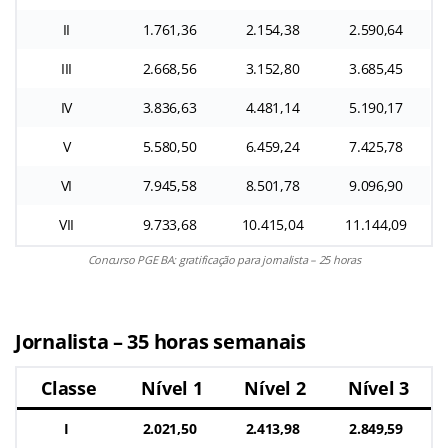
II
1.761,36
2.154,38
2.590,64
III
2.668,56
3.152,80
3.685,45
IV
3.836,63
4.481,14
5.190,17
V
5.580,50
6.459,24
7.425,78
VI
7.945,58
8.501,78
9.096,90
VII
9.733,68
10.415,04
11.144,09
Concurso PGE BA: gratificação para jornalista – 25 horas
Jornalista – 35 horas semanais
Classe
Nível 1
Nível 2
Nível 3
I
2.021,50
2.413,98
2.849,59