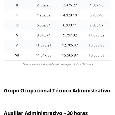
II
2.952,23
3.476,27
4.057,90
III
4.282,52
4.928,19
5.709,40
IV
6.062,94
6.930,11
7.883,97
V
8.615,74
9.797,92
11.098,32
VI
11.875,21
12.706,47
13.595,93
VII
14.547,65
15.565,97
16.655,59
Concurso PGE BA: gratificação para jornalista – 35 horas
Grupo Ocupacional Técnico Administrativo
Auxiliar Administrativo – 30 horas