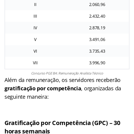
II
2.060,96
III
2.432,40
IV
2.878,19
V
3.491,06
VI
3.735,43
VII
3.996,90
Concurso PGE BA: Remuneração Analista Técnico
Além da remuneração, os servidores receberão
gratificação por competência
, organizadas da
seguinte maneira:
Gratificação por Competência (GPC) – 30
horas semanais