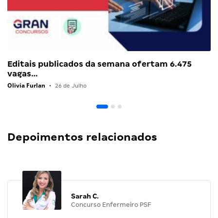
Editais publicados da semana ofertam 6.475
vagas…
Olivia Furlan
•
26 de Julho
Depoimentos relacionados
Sarah C.
Concurso Enfermeiro PSF