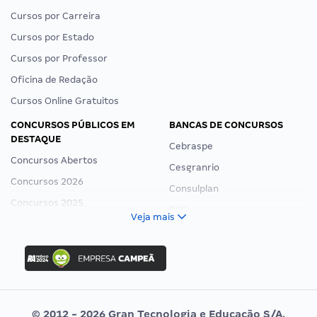
Cursos por Carreira
Cursos por Estado
Cursos por Professor
Oficina de Redação
Cursos Online Gratuitos
CONCURSOS PÚBLICOS EM
BANCAS DE CONCURSOS
DESTAQUE
Cebraspe
Concursos Abertos
Cesgranrio
Concursos 2026
Consulplan
Concursos 2025
FCC
Veja mais
Concurso Nacional Unificado
FGV
Concurso Ibama
Idecan
Concurso MPU
Selecon
Editais publicados
Uniase
© 2012 - 2026 Gran Tecnologia e Educação S/A.
Vunesp