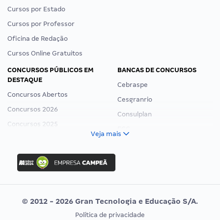
Cursos por Estado
Cursos por Professor
Oficina de Redação
Cursos Online Gratuitos
CONCURSOS PÚBLICOS EM
BANCAS DE CONCURSOS
DESTAQUE
Cebraspe
Concursos Abertos
Cesgranrio
Concursos 2026
Consulplan
Concursos 2025
FCC
Veja mais
Concurso Nacional Unificado
FGV
Concurso Ibama
Idecan
Concurso MPU
Selecon
Editais publicados
Uniase
© 2012 - 2026 Gran Tecnologia e Educação S/A.
Vunesp
Política de privacidade
CONCURSOS POR PROFISSÃO
EXAME DE ORDEM