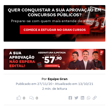
QUER CONQUISTAR A SUA APROVAÇÃO EM
CONCURSOS PÚBLICOS?
Prepare-se com quem mais entende do assunto!
COMECE A ESTUDAR NO GRAN CURSOS
Por
Equipe Gran
Publicado em
27/11/20
• Atualizado em
13/10/21
2 min. de leitura
0
0