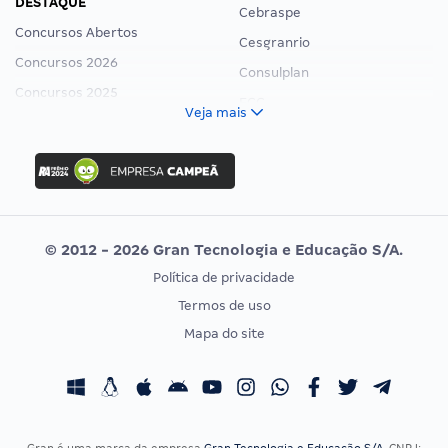
DESTAQUE
Cebraspe
Concursos Abertos
Cesgranrio
Concursos 2026
Consulplan
Concursos 2025
FCC
Veja mais
Concurso Nacional Unificado
FGV
Concurso Ibama
Idecan
Concurso MPU
Selecon
Editais publicados
Uniase
© 2012 - 2026 Gran Tecnologia e Educação S/A.
Vunesp
Política de privacidade
CONCURSOS POR PROFISSÃO
EXAME DE ORDEM
Termos de uso
Concursos Administrativos
OAB
Mapa do site
Concursos Educação
Prova OAB
Concursos Fiscais
Calendário OAB
Concursos Jurídicos
Questões OAB
Concursos Militares
Recursos OAB