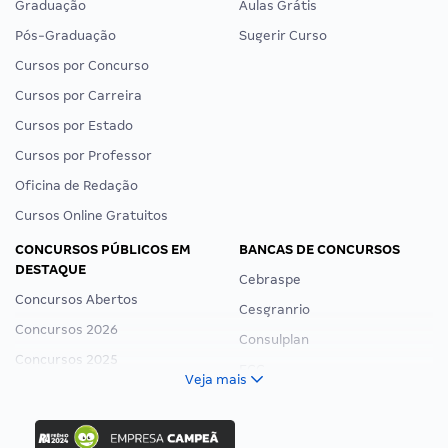
Graduação
Aulas Grátis
Pós-Graduação
Sugerir Curso
Cursos por Concurso
Cursos por Carreira
Cursos por Estado
Cursos por Professor
Oficina de Redação
Cursos Online Gratuitos
CONCURSOS PÚBLICOS EM
BANCAS DE CONCURSOS
DESTAQUE
Cebraspe
Concursos Abertos
Cesgranrio
Concursos 2026
Consulplan
Concursos 2025
FCC
Veja mais
Concurso Nacional Unificado
FGV
Concurso Ibama
Idecan