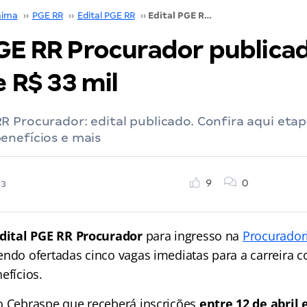
aima
››
PGE RR
››
Edital PGE RR
››
Edital PGE RR Procurador publicado! Inicial de R$ 33 mil
PGE RR Procurador publica
e R$ 33 mil
 Procurador: edital publicado. Confira aqui etap
enefícios e mais
9
0
23
dital PGE RR Procurador
para ingresso na
Procurador
sendo ofertadas cinco vagas imediatas para a carreira c
efícios.
o Cebraspe que receberá inscrições
entre 12 de abril 