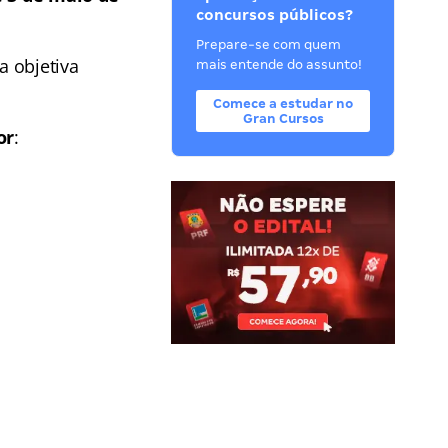
concursos públicos?
Prepare-se com quem
a objetiva
mais entende do assunto!
Comece a estudar no
Gran Cursos
or
: