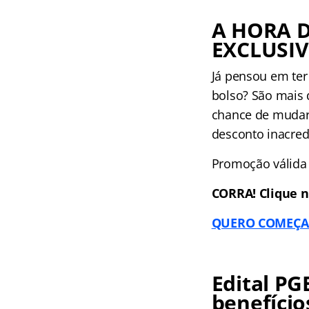
A HORA 
EXCLUSIV
Já pensou em ter
bolso? São mais 
chance de mudar 
desconto inacredi
Promoção válida 
CORRA! Clique no
QUERO COMEÇAR
Edital P
benefício