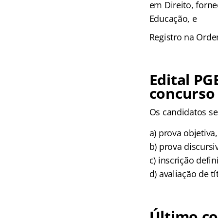
em Direito, forne
Educação, e
Registro na Orde
Edital PG
concurso
Os candidatos se
a) prova objetiva,
b) prova discursiv
c) inscrição defin
d) avaliação de tí
Último c