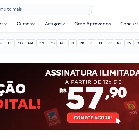
os
Cursos
Artigos
Gran Aprovados
Concurse
DF
ES
GO
MA
MG
MS
MT
PA
PB
PE
PI
PR
RJ
RN
R