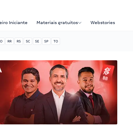
iro Iniciante
Materiais gratuitos
Webstories
O
RR
RS
SC
SE
SP
TO