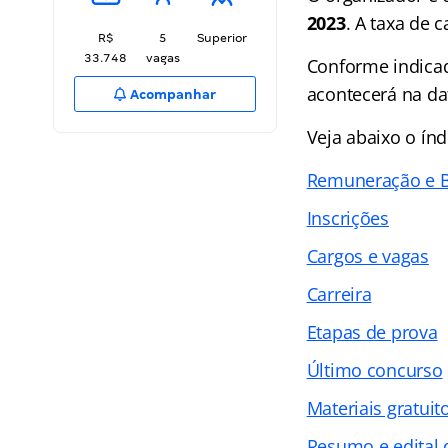
2023
. A taxa de 
R$
5
Superior
33.748
vagas
Conforme indicado
acontecerá na dat
Acompanhar
Veja abaixo o
índ
Remuneração e B
Inscrições
Cargos e vagas
Carreira
Etapas de prova
Último concurso
Materiais gratuit
Resumo e edital