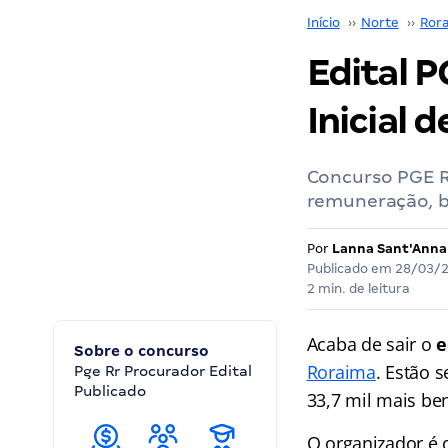
Início
››
Norte
››
Ror
Edital 
Inicial d
Concurso PGE RR
remuneração, b
Por
Lanna Sant'Anna
Publicado em
28/03/
2 min. de leitura
Acaba de sair o
e
Sobre o concurso
Roraima
. Estão 
Pge Rr Procurador Edital
Publicado
33,7 mil mais ben
O organizador é 