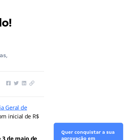
do!
as,
ia Geral de
om inicial de R$
Quer conquistar a sua
e 3 de maio de
aprovação em