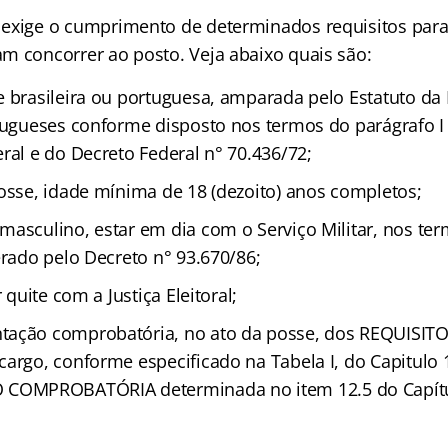
xige o cumprimento de determinados requisitos para
m concorrer ao posto. Veja abaixo quais são:
e brasileira ou portuguesa, amparada pelo Estatuto da 
tugueses conforme disposto nos termos do parágrafo I o
ral e do Decreto Federal n° 70.436/72;
posse, idade mínima de 18 (dezoito) anos completos;
masculino, estar em dia com o Serviço Militar, nos te
erado pelo Decreto n° 93.670/86;
r quite com a Justiça Eleitoral;
tação comprobatória, no ato da posse, dos REQUISI
argo, conforme especificado na Tabela I, do Capitulo 1
OMPROBATÓRIA determinada no item 12.5 do Capítu