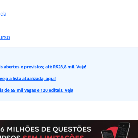
ada
s
urso
s abertos e previstos; até R$28,8 mil. Veja!
eja a lista atualizada, aqui!
 de 55 mil vagas e 120 editais. Veja