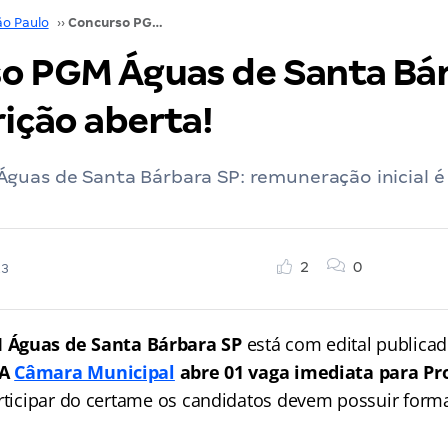
ão Paulo
››
Concurso PGM Águas de Santa Bárbara SP: inscrição aberta!
o PGM Águas de Santa Bá
rição aberta!
guas de Santa Bárbara SP: remuneração inicial é
2
0
23
 Águas de Santa Bárbara SP
está com edital publicad
A
Câmara Municipal
abre 01 vaga imediata para Pr
articipar do certame os candidatos devem possuir for