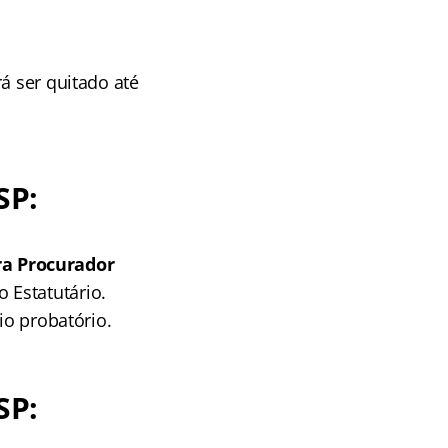
á ser quitado até
SP:
ra Procurador
 Estatutário.
io probatório.
SP: