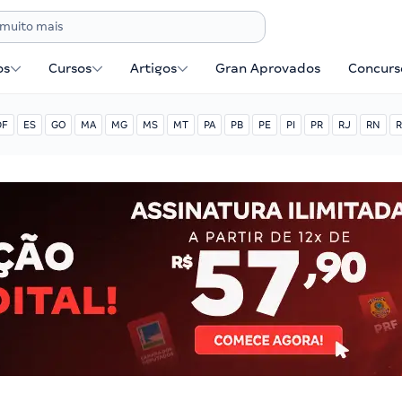
os
Cursos
Artigos
Gran Aprovados
Concurse
DF
ES
GO
MA
MG
MS
MT
PA
PB
PE
PI
PR
RJ
RN
R