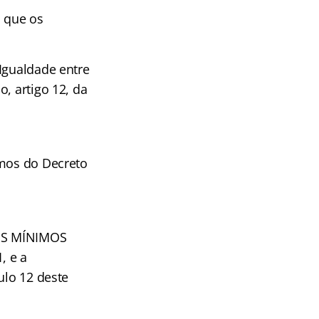
 que os
Igualdade entre
, artigo 12, da
rmos do Decreto
TOS MÍNIMOS
, e a
lo 12 deste