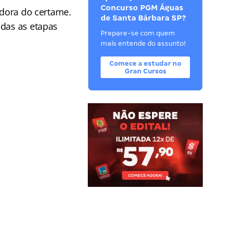
Concurso PGM Águas
adora do certame.
de Santa Bárbara SP?
odas as etapas
Prepare-se com quem
mais entende do assunto!
Comece a estudar no
Gran Cursos