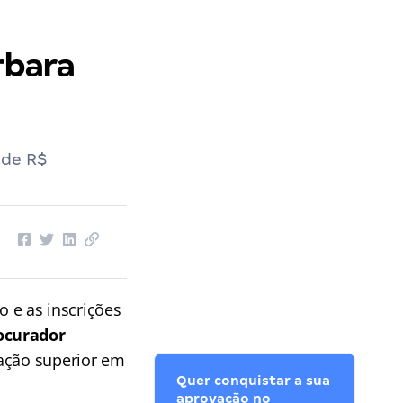
rbara
 de R$
o e as inscrições
ocurador
mação superior em
Quer conquistar a sua
aprovação no