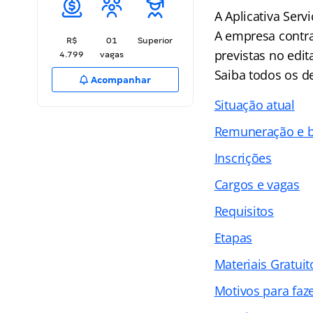
A Aplicativa Serv
A empresa contra
R$
01
Superior
previstas no edita
4.799
vagas
Saiba todos os 
Acompanhar
Situação atual
Remuneração e b
Inscrições
Cargos e vagas
Requisitos
Etapas
Materiais Gratuit
Motivos para faz