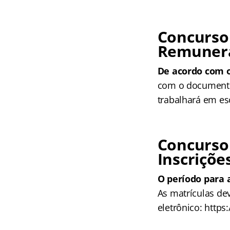
Concurso
Remunera
De acordo com o 
com o documento
trabalhará em es
Concurso
Inscriçõe
O período para a
As matrículas de
eletrônico: https