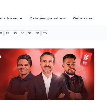
iro Iniciante
Materiais gratuitos
Webstories
O
RR
RS
SC
SE
SP
TO