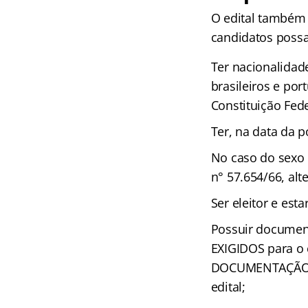
O edital
também e
candidatos possa
Ter nacionalidad
brasileiros e por
Constituição Fede
Ter, na data da 
No caso do sexo 
n° 57.654/66, alt
Ser eleitor e esta
Possuir documen
EXIGIDOS para o c
DOCUMENTAÇÃO C
edital;