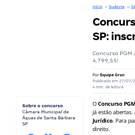
Início
››
Sudeste
››
S
Concurs
SP: insc
Concurso PGM Á
4.799,55!
Por
Equipe Gran
Publicado em
27/07/
4 min. de leitura
O
Concurso PGM
Sobre o concurso
já estão abertas.
Câmara Municipal de
Águas de Santa Bárbara
Jurídico
. Para p
SP
direito.