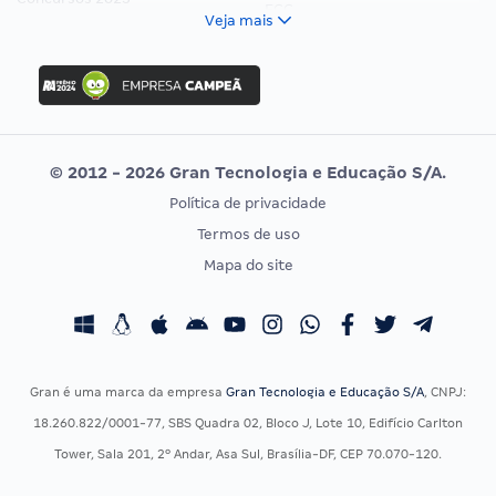
FCC
Veja mais
Concurso Nacional Unificado
FGV
Concurso Ibama
Idecan
Concurso MPU
Selecon
Editais publicados
Uniase
© 2012 - 2026 Gran Tecnologia e Educação S/A.
Vunesp
Política de privacidade
CONCURSOS POR PROFISSÃO
EXAME DE ORDEM
Termos de uso
Concursos Administrativos
OAB
Mapa do site
Concursos Educação
Prova OAB
Concursos Fiscais
Calendário OAB
Concursos Jurídicos
Questões OAB
Concursos Militares
Recursos OAB
Gran é uma marca da empresa
Gran Tecnologia e Educação S/A
, CNPJ:
Concursos Policiais
Exame de Ordem
18.260.822/0001-77, SBS Quadra 02, Bloco J, Lote 10, Edifício Carlton
Concursos Saúde
Tower, Sala 201, 2º Andar, Asa Sul, Brasília-DF, CEP 70.070-120.
Concursos Tribunais