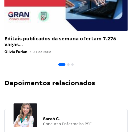
Editais publicados da semana ofertam 7.276
vagas…
Olivia Furlan
•
31 de Maio
Depoimentos relacionados
Sarah C.
Concurso Enfermeiro PSF