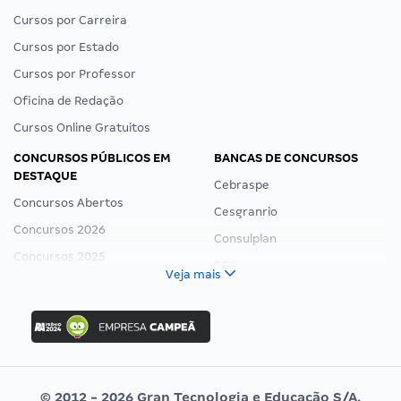
Cursos por Carreira
Cursos por Estado
Cursos por Professor
Oficina de Redação
Cursos Online Gratuitos
CONCURSOS PÚBLICOS EM
BANCAS DE CONCURSOS
DESTAQUE
Cebraspe
Concursos Abertos
Cesgranrio
Concursos 2026
Consulplan
Concursos 2025
FCC
Veja mais
Concurso Nacional Unificado
FGV
Concurso Ibama
Idecan
Concurso MPU
Selecon
Editais publicados
Uniase
© 2012 - 2026 Gran Tecnologia e Educação S/A.
Vunesp