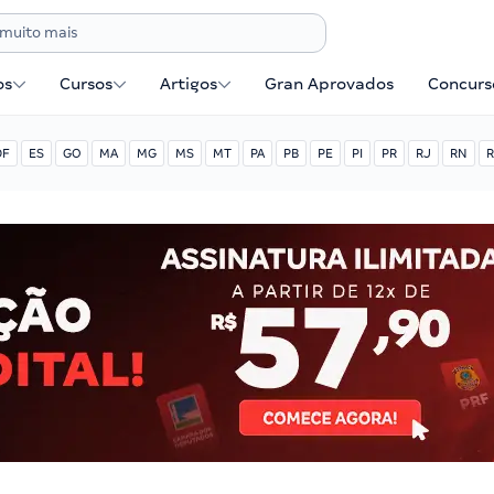
os
Cursos
Artigos
Gran Aprovados
Concurse
DF
ES
GO
MA
MG
MS
MT
PA
PB
PE
PI
PR
RJ
RN
R