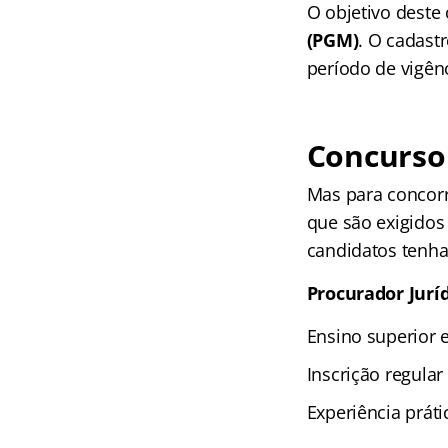
O objetivo deste
(PGM)
. O cadast
período de vigên
Concurso
Mas para concorr
que são exigidos 
candidatos tenha
Procurador Jurí
Ensino superior 
Inscrição regula
Experiência práti