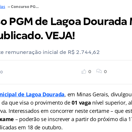
ias
››
Concurso PGM de Lagoa Dourada MG: Edital publicado. VEJA!
o PGM de Lagoa Dourada 
ublicado. VEJA!
e remuneração inicial de R$ 2.744,62
0
0
20
nicipal de Lagoa Dourada
, em Minas Gerais, divulgou
 da que visa o provimento de
01 vaga
nível superior, 
rva. Interessados em concorrer neste certame – que es
Exame
– poderão se inscrever a partir do próximo dia 1
licadas em 18 de outubro.