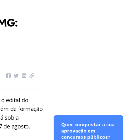
MG:
 o edital do
além de formação
tá sob a
Quer conquistar a sua
7 de agosto.
aprovação em
concursos públicos?