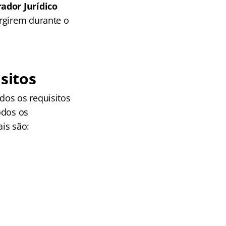
ador Jurídico
urgirem durante o
sitos
dos os requisitos
odos os
is são:
.