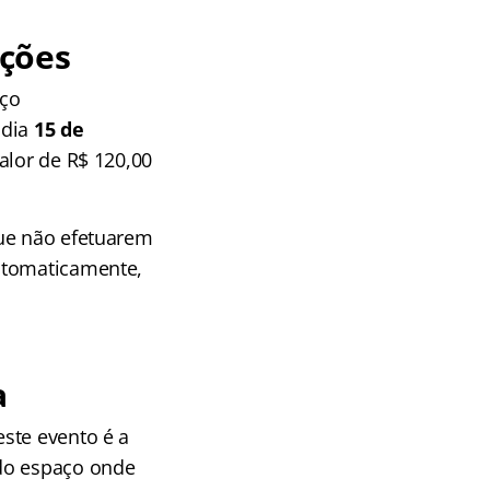
ições
eço
 dia
15 de
valor de R$ 120,00
que não efetuarem
automaticamente,
a
ste evento é a
 do espaço onde