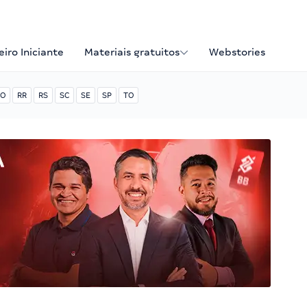
iro Iniciante
Materiais gratuitos
Webstories
O
RR
RS
SC
SE
SP
TO