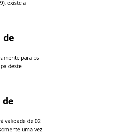
, existe a
 de
ivamente para os
apa deste
 de
rá validade de 02
 somente uma vez