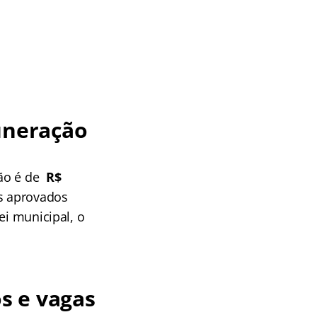
uneração
ção é de
R$
os aprovados
ei municipal, o
s e vagas