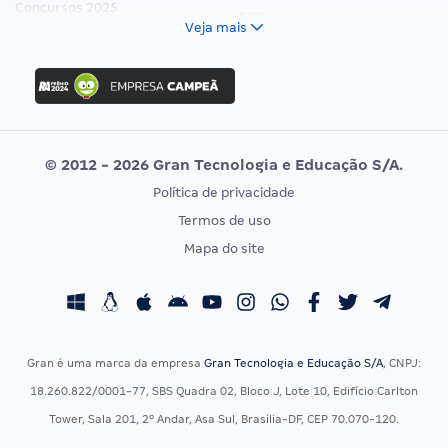
Concursos 2025
FCC
Veja mais
Concurso Nacional Unificado
FGV
Concurso Ibama
Idecan
Concurso MPU
Selecon
Editais publicados
Uniase
© 2012 - 2026 Gran Tecnologia e Educação S/A.
Vunesp
Política de privacidade
CONCURSOS POR PROFISSÃO
EXAME DE ORDEM
Termos de uso
Concursos Administrativos
OAB
Mapa do site
Concursos Educação
Prova OAB
Concursos Fiscais
Calendário OAB
Concursos Jurídicos
Questões OAB
Concursos Militares
Recursos OAB
Gran é uma marca da empresa
Gran Tecnologia e Educação S/A
, CNPJ:
Concursos Policiais
Exame de Ordem
18.260.822/0001-77, SBS Quadra 02, Bloco J, Lote 10, Edifício Carlton
Concursos Saúde
Tower, Sala 201, 2º Andar, Asa Sul, Brasília-DF, CEP 70.070-120.
Concursos Tribunais