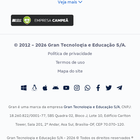
Veja mais
Concurso Nacional Unificado
FGV
Concurso Ibama
Idecan
Concurso MPU
Selecon
Editais publicados
Uniase
© 2012 - 2026 Gran Tecnologia e Educação S/A.
Vunesp
Política de privacidade
CONCURSOS POR PROFISSÃO
EXAME DE ORDEM
Termos de uso
Concursos Administrativos
OAB
Mapa do site
Concursos Educação
Prova OAB
Concursos Fiscais
Calendário OAB
Concursos Jurídicos
Questões OAB
Concursos Militares
Recursos OAB
Gran é uma marca da empresa
Gran Tecnologia e Educação S/A
, CNPJ:
Concursos Policiais
Exame de Ordem
18.260.822/0001-77, SBS Quadra 02, Bloco J, Lote 10, Edifício Carlton
Concursos Saúde
Tower, Sala 201, 2º Andar, Asa Sul, Brasília-DF, CEP 70.070-120.
Concursos Tribunais
Gran Tecnologia e Educação S/A - 2026 © Todos os direitos reservados ®