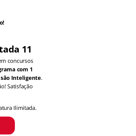
o!
tada 11
 em concursos
grama com 1
isão Inteligente
.
o! Satisfação
tura Ilimitada.