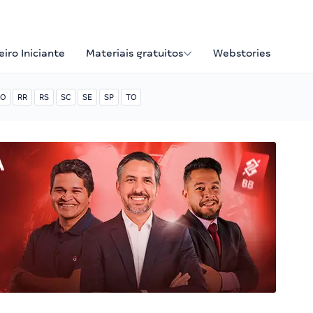
iro Iniciante
Materiais gratuitos
Webstories
O
RR
RS
SC
SE
SP
TO