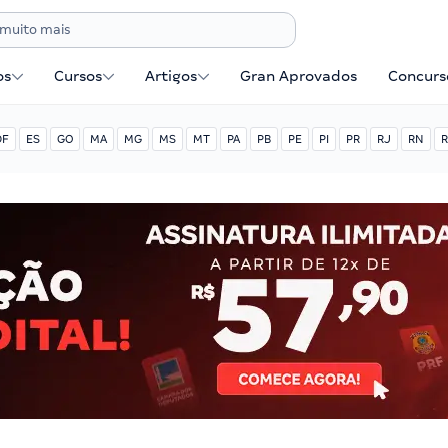
os
Cursos
Artigos
Gran Aprovados
Concurse
DF
ES
GO
MA
MG
MS
MT
PA
PB
PE
PI
PR
RJ
RN
R