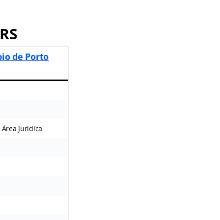
 RS
io de Porto
 Área Jurídica