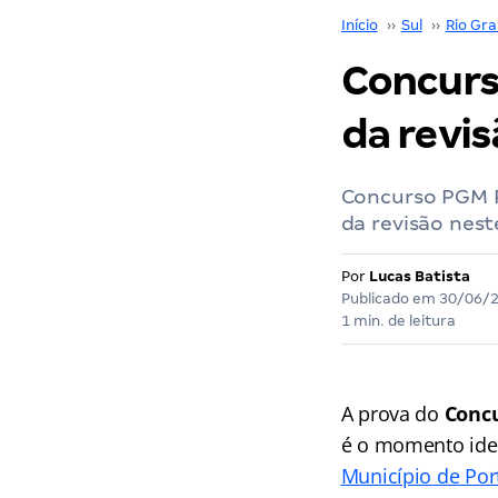
Início
››
Sul
››
Rio Gra
Concurs
da revis
Concurso PGM P
da revisão nest
Por
Lucas Batista
Publicado em
30/06/
1 min. de leitura
A prova do
Concu
é o momento idea
Município de Por