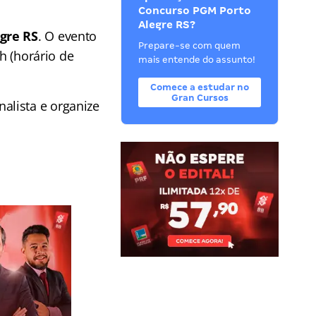
Concurso PGM Porto
Alegre RS?
gre RS
. O evento
Prepare-se com quem
h (horário de
mais entende do assunto!
Comece a estudar no
Gran Cursos
alista e organize