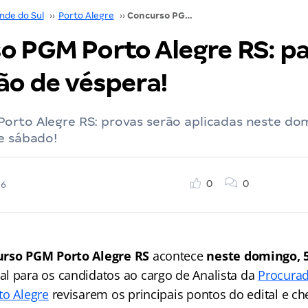
nde do Sul
››
Porto Alegre
››
Concurso PGM Porto Alegre RS: participe da revisão de véspera!
o PGM Porto Alegre RS: pa
ão de véspera!
orto Alegre RS: provas serão aplicadas neste dom
e sábado!
0
0
26
rso PGM Porto Alegre RS
acontece
neste domingo, 5
l para os candidatos ao cargo de Analista da
Procurad
to Alegre
revisarem os principais pontos do edital e c