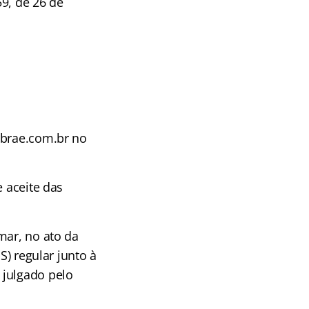
59, de 26 de
ibrae.com.br no
e aceite das
mar, no ato da
S) regular junto à
 julgado pelo