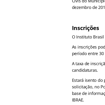
Civis do Municípi
dezembro de 2018
Inscrições
O Instituto Brasi
As inscrições po
período entre 30
A taxa de inscriç
candidaturas.
Estará isento do
solicitação, no P
base de informaç
IBRAE.