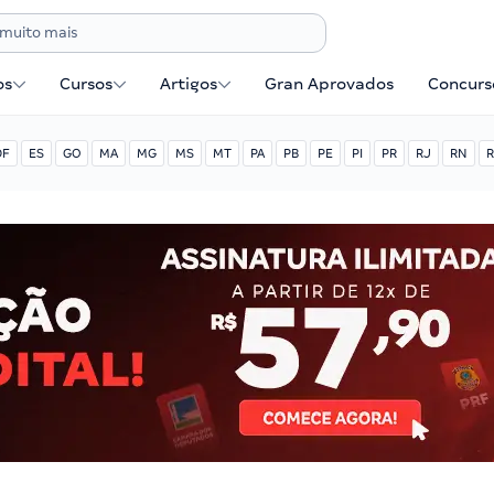
os
Cursos
Artigos
Gran Aprovados
Concurse
DF
ES
GO
MA
MG
MS
MT
PA
PB
PE
PI
PR
RJ
RN
R