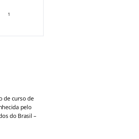
1
o de curso de
onhecida pelo
os do Brasil –