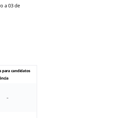
ro a 03 de
s para candidatos
ência
–