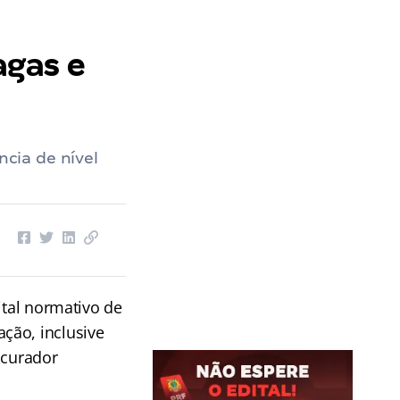
agas e
cia de nível
ital normativo de
ção, inclusive
ocurador