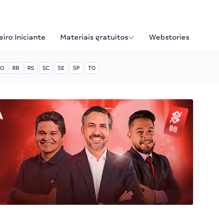
iro Iniciante
Materiais gratuitos
Webstories
O
RR
RS
SC
SE
SP
TO