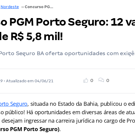
Nordeste
››
Concurso PGM Porto Seguro: 12 vagas e iniciais de R$ 5,8 mil!
o PGM Porto Seguro: 12 v
de R$ 5,8 mil!
orto Seguro BA oferta oportunidades com exigên
0
0
19
• Atualizado em
04/06/21
orto Seguro
, situada no Estado da Bahia, publicou o ed
 público! Há oportunidades em diversas áreas de atua
 desejam ingressar na carreira jurídica no cargo de Pr
urso PGM Porto Seguro)
.