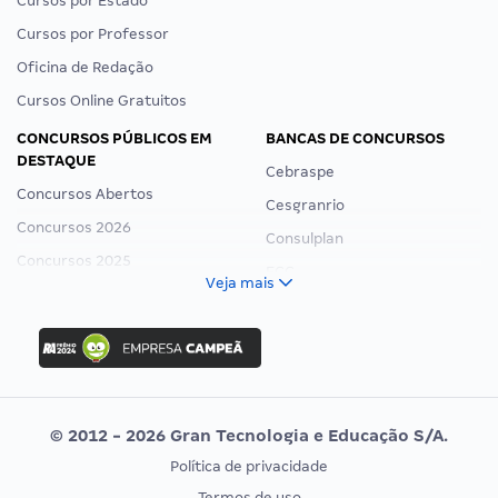
Cursos por Estado
Cursos por Professor
Oficina de Redação
Cursos Online Gratuitos
CONCURSOS PÚBLICOS EM
BANCAS DE CONCURSOS
DESTAQUE
Cebraspe
Concursos Abertos
Cesgranrio
Concursos 2026
Consulplan
Concursos 2025
FCC
Veja mais
Concurso Nacional Unificado
FGV
Concurso Ibama
Idecan
Concurso MPU
Selecon
Editais publicados
Uniase
© 2012 - 2026 Gran Tecnologia e Educação S/A.
Vunesp
Política de privacidade
CONCURSOS POR PROFISSÃO
EXAME DE ORDEM
Termos de uso