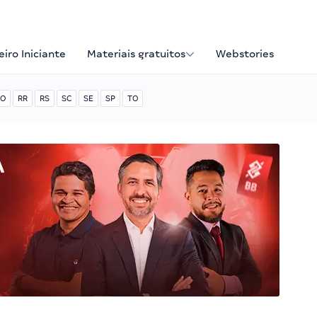
iro Iniciante
Materiais gratuitos
Webstories
O
RR
RS
SC
SE
SP
TO