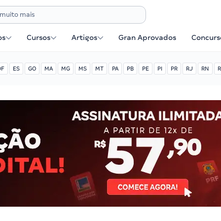
os
Cursos
Artigos
Gran Aprovados
Concurse
DF
ES
GO
MA
MG
MS
MT
PA
PB
PE
PI
PR
RJ
RN
R