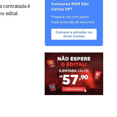
Concurso PGM São
a contratada é
Carlos SP?
o edital.
Prepare-se com quem
mais entende do assunto!
Comece a estudar no
Gran Cursos