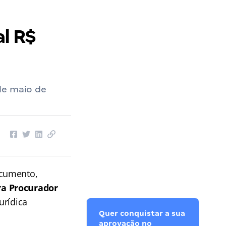
al R$
de maio de
ocumento,
ra Procurador
urídica
Quer conquistar a sua
aprovação no