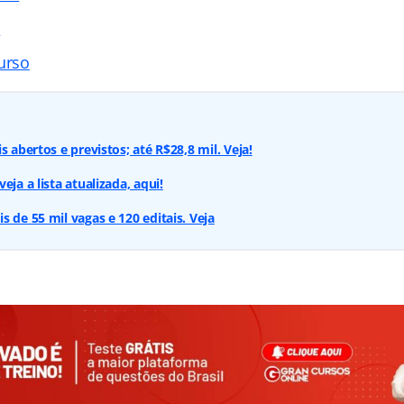
s
urso
s abertos e previstos; até R$28,8 mil. Veja!
eja a lista atualizada, aqui!
 de 55 mil vagas e 120 editais. Veja