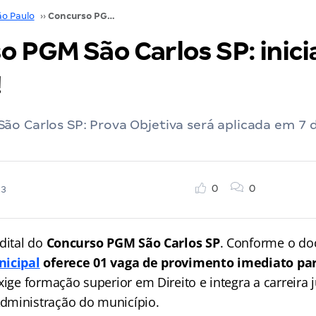
ão Paulo
››
Concurso PGM São Carlos SP: inicial R$ 11,5 mil!
 PGM São Carlos SP: inici
!
ão Carlos SP: Prova Objetiva será aplicada em 7 
0
0
23
dital do
Concurso PGM São Carlos SP
. Conforme o d
nicipal
oferece 01 vaga de provimento imediato pa
ige formação superior em Direito e integra a carreira j
dministração do município.