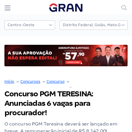
Início
››
Concursos
››
Concurso
››
PGM Teresina
››
Concurso PGM TERESINA: Anunciadas 6 vagas para procurador!
Concurso PGM TERESINA:
Anunciadas 6 vagas para
procurador!
O concurso PGM Teresina deverá ser lançado em
breve. A remuneração inicial de R$ 8.142,00!