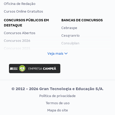
Oficina de Redação
Cursos Online Gratuitos
CONCURSOS PÚBLICOS EM
BANCAS DE CONCURSOS
DESTAQUE
Cebraspe
Concursos Abertos
Cesgranrio
Concursos 2026
Consulplan
Concursos 2025
FCC
Veja mais
Concurso Nacional Unificado
FGV
Concurso Ibama
Idecan
Concurso MPU
Selecon
Editais publicados
Uniase
© 2012 - 2026 Gran Tecnologia e Educação S/A.
Vunesp
Política de privacidade
CONCURSOS POR PROFISSÃO
EXAME DE ORDEM
Termos de uso
Concursos Administrativos
OAB
Mapa do site
Concursos Educação
Prova OAB