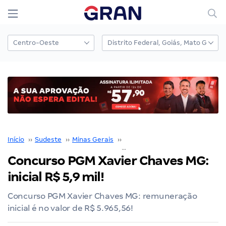
Início
››
Sudeste
››
Minas Gerais
››
Belo Horizonte
››
Concurso PGM Xavier Ch
Concurso PGM Xavier Chaves MG:
inicial R$ 5,9 mil!
Concurso PGM Xavier Chaves MG: remuneração
inicial é no valor de R$ 5.965,56!