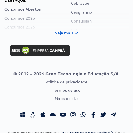
DESTAQUE
Cebraspe
Concursos Abertos
Cesgranrio
Concursos 2026
Consulplan
Concursos 2025
FCC
Veja mais
Concurso Nacional Unificado
FGV
Concurso Ibama
Idecan
Concurso MPU
Selecon
Editais publicados
Uniase
© 2012 - 2026 Gran Tecnologia e Educação S/A.
Vunesp
Política de privacidade
CONCURSOS POR PROFISSÃO
EXAME DE ORDEM
Termos de uso
Concursos Administrativos
OAB
Mapa do site
Concursos Educação
Prova OAB
Concursos Fiscais
Calendário OAB
Concursos Jurídicos
Questões OAB
Concursos Militares
Recursos OAB
Gran é uma marca da empresa
Gran Tecnologia e Educação S/A
, CNPJ: