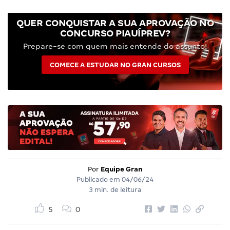
QUER CONQUISTAR A SUA APROVAÇÃO NO
CONCURSO PIAUÍPREV?
Prepare-se com quem mais entende do assunto!
COMECE A ESTUDAR NO GRAN CURSOS
Por
Equipe Gran
Publicado em
04/06/24
3 min. de leitura
5
0