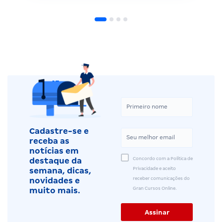
Cadastre-se e
receba as
notícias em
Concordo com a Política de
destaque da
Privacidade e aceito
semana, dicas,
receber comunicações do
novidades e
Gran Cursos Online.
muito mais.