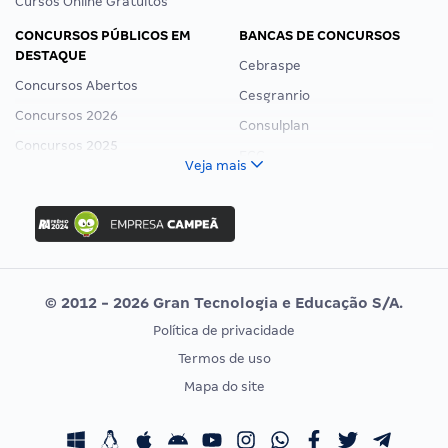
Cursos Online Gratuitos
CONCURSOS PÚBLICOS EM
BANCAS DE CONCURSOS
DESTAQUE
Cebraspe
Concursos Abertos
Cesgranrio
Concursos 2026
Consulplan
Concursos 2025
FCC
Veja mais
Concurso Nacional Unificado
FGV
Concurso Ibama
Idecan
Concurso MPU
Selecon
Editais publicados
Uniase
© 2012 - 2026 Gran Tecnologia e Educação S/A.
Vunesp
Política de privacidade
CONCURSOS POR PROFISSÃO
EXAME DE ORDEM
Termos de uso
Concursos Administrativos
OAB
Mapa do site
Concursos Educação
Prova OAB
Concursos Fiscais
Calendário OAB