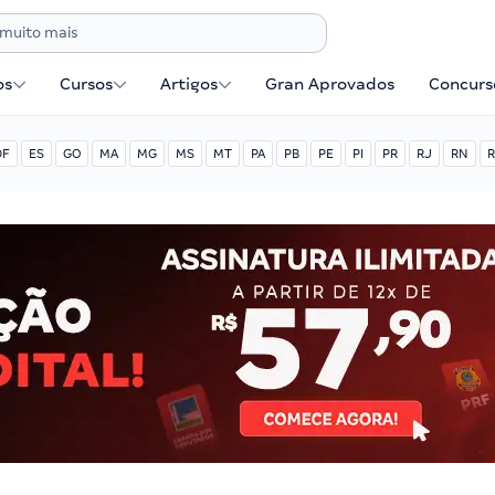
os
Cursos
Artigos
Gran Aprovados
Concurse
DF
ES
GO
MA
MG
MS
MT
PA
PB
PE
PI
PR
RJ
RN
R