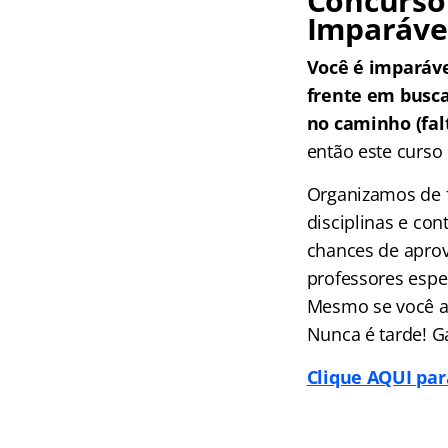
Concurso 
Imparáve
Você é imparáv
frente em busc
no caminho (falt
então este curso 
Organizamos de f
disciplinas e co
chances de aprov
professores espec
Mesmo se você ai
Nunca é tarde! G
Clique AQUI par