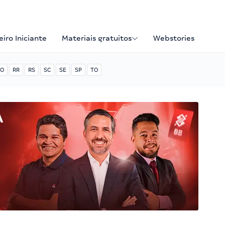
iro Iniciante
Materiais gratuitos
Webstories
O
RR
RS
SC
SE
SP
TO