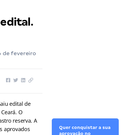
ro CE
››
Concurso Piquet Carneiro CE: saiu edital. VEJA!
edital.
6 de fevereiro
Saiu edital de
o Ceará. O
stro reserva. A
Quer conquistar a sua
os aprovados
aprovação no