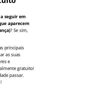
tuito
a seguir em
 que aparecem
ança)
? Se sim,
s principais
ar as suas
res e
almente gratuito!
dade passar.
!