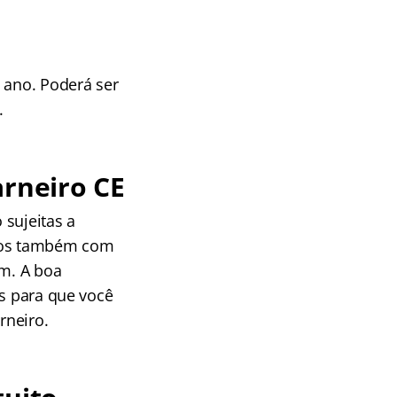
 ano. Poderá ser
.
arneiro CE
 sujeitas a
ados também com
am. A boa
es para que você
rneiro.