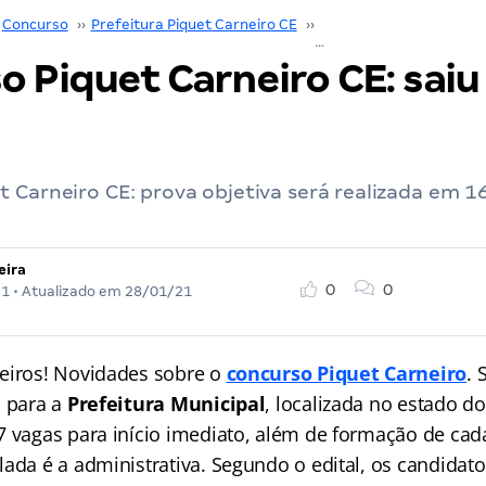
Concurso
››
Prefeitura Piquet Carneiro CE
››
Concurso Piquet Carnei
 Piquet Carneiro CE: saiu 
 Carneiro CE: prova objetiva será realizada em 1
eira
0
0
21
• Atualizado em
28/01/21
eiros! Novidades sobre o
concurso Piquet Carneiro
. 
o para a
Prefeitura Municipal
, localizada no estado d
7 vagas para início imediato, além de formação de cada
lada é a administrativa. Segundo o edital, os candidat