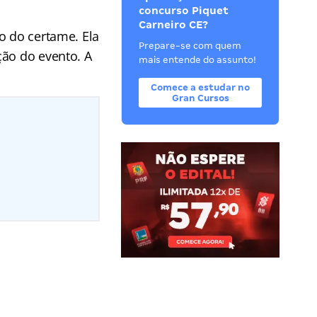
concurso Piquet
Carneiro CE?
o do certame. Ela
Prepare-se com quem
ção do evento. A
mais entende do assunto!
Comece a estudar no
Gran Cursos