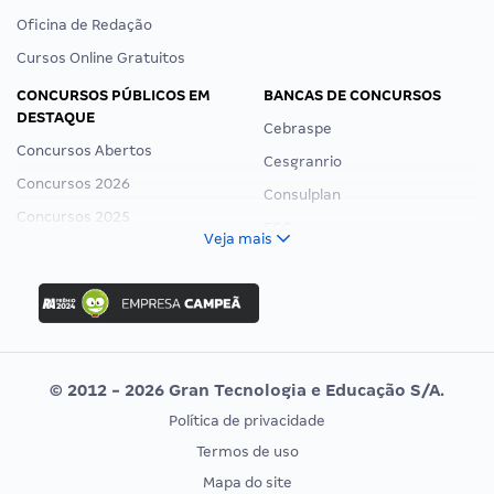
Oficina de Redação
Cursos Online Gratuitos
CONCURSOS PÚBLICOS EM
BANCAS DE CONCURSOS
DESTAQUE
Cebraspe
Concursos Abertos
Cesgranrio
Concursos 2026
Consulplan
Concursos 2025
FCC
Veja mais
Concurso Nacional Unificado
FGV
Concurso Ibama
Idecan
Concurso MPU
Selecon
Editais publicados
Uniase
© 2012 - 2026 Gran Tecnologia e Educação S/A.
Vunesp
Política de privacidade
CONCURSOS POR PROFISSÃO
EXAME DE ORDEM
Termos de uso
Concursos Administrativos
OAB
Mapa do site