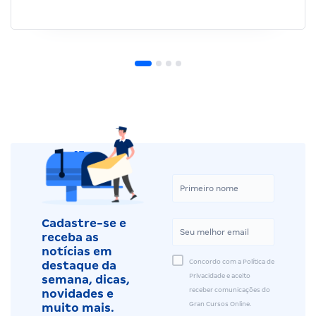
Cadastre-se e
receba as
notícias em
Concordo com a Política de
destaque da
Privacidade e aceito
semana, dicas,
receber comunicações do
novidades e
Gran Cursos Online.
muito mais.