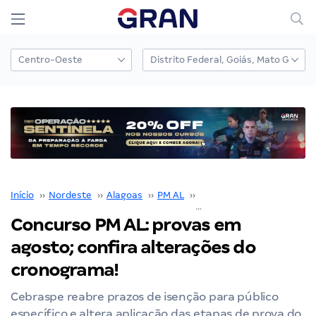
Início
››
Nordeste
››
Alagoas
››
PM AL
››
Concurso PM AL
››
Concurso PM AL: provas em
agosto; confira alterações do
cronograma!
Cebraspe reabre prazos de isenção para público
específico e altera aplicação das etapas de prova do