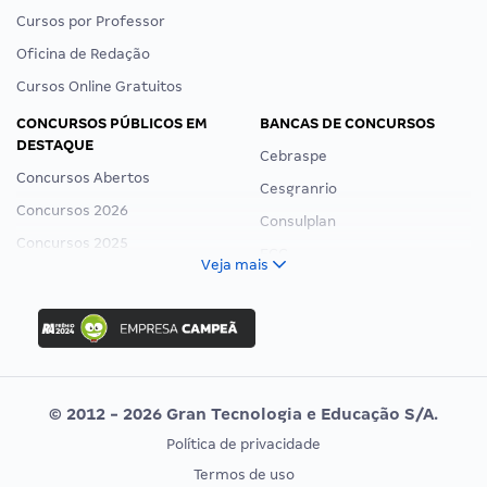
Cursos por Professor
Oficina de Redação
Cursos Online Gratuitos
CONCURSOS PÚBLICOS EM
BANCAS DE CONCURSOS
DESTAQUE
Cebraspe
Concursos Abertos
Cesgranrio
Concursos 2026
Consulplan
Concursos 2025
FCC
Veja mais
Concurso Nacional Unificado
FGV
Concurso Ibama
Idecan
Concurso MPU
Selecon
Editais publicados
Uniase
© 2012 - 2026 Gran Tecnologia e Educação S/A.
Vunesp
Política de privacidade
CONCURSOS POR PROFISSÃO
EXAME DE ORDEM
Termos de uso
Concursos Administrativos
OAB