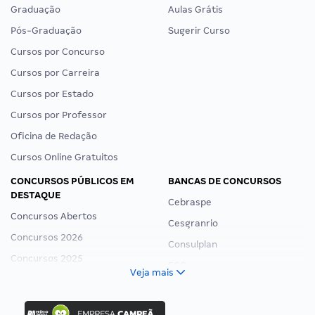
Graduação
Aulas Grátis
Pós-Graduação
Sugerir Curso
Cursos por Concurso
Cursos por Carreira
Cursos por Estado
Cursos por Professor
Oficina de Redação
Cursos Online Gratuitos
CONCURSOS PÚBLICOS EM
BANCAS DE CONCURSOS
DESTAQUE
Cebraspe
Concursos Abertos
Cesgranrio
Concursos 2026
Consulplan
Concursos 2025
FCC
Veja mais
Concurso Nacional Unificado
FGV
Concurso Ibama
Idecan