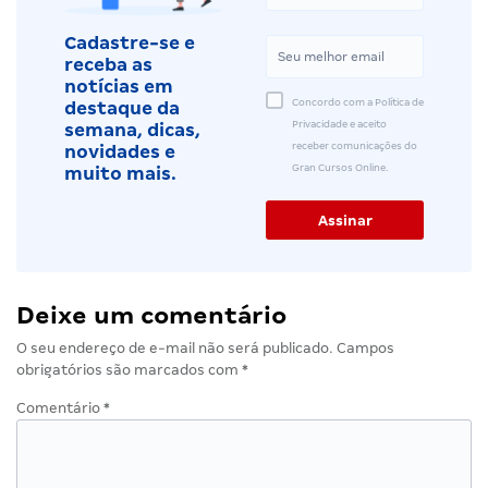
Cadastre-se e
receba as
notícias em
Concordo com a Política de
destaque da
Privacidade e aceito
semana, dicas,
receber comunicações do
novidades e
Gran Cursos Online.
muito mais.
Deixe um comentário
O seu endereço de e-mail não será publicado.
Campos
obrigatórios são marcados com
*
Comentário
*