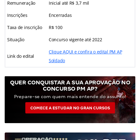
Remuneração
Inicial até R$ 3,7 mil
Inscrições
Encerradas
Taxa de inscrição
R$ 100
Situação
Concurso vigente até 2022
Clique AQUI e confira o edital PM AP
Link do edital
Soldado
QUER CONQUISTAR A SUA APROVAÇÃO NO
CONCURSO PM AP?
Prepare-se com quem mais entende do assunto!
COMECE A ESTUDAR NO GRAN CURSOS