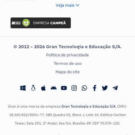
FCC
Veja mais
Concurso Nacional Unificado
FGV
Concurso Ibama
Idecan
Concurso MPU
Selecon
Editais publicados
Uniase
© 2012 - 2026 Gran Tecnologia e Educação S/A.
Vunesp
Política de privacidade
CONCURSOS POR PROFISSÃO
EXAME DE ORDEM
Termos de uso
Concursos Administrativos
OAB
Mapa do site
Concursos Educação
Prova OAB
Concursos Fiscais
Calendário OAB
Concursos Jurídicos
Questões OAB
Concursos Militares
Recursos OAB
Gran é uma marca da empresa
Gran Tecnologia e Educação S/A
, CNPJ:
Concursos Policiais
Exame de Ordem
18.260.822/0001-77, SBS Quadra 02, Bloco J, Lote 10, Edifício Carlton
Concursos Saúde
Tower, Sala 201, 2º Andar, Asa Sul, Brasília-DF, CEP 70.070-120.
Concursos Tribunais