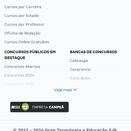
Cursos por Carreira
Cursos por Estado
Cursos por Professor
Oficina de Redação
Cursos Online Gratuitos
CONCURSOS PÚBLICOS EM
BANCAS DE CONCURSOS
DESTAQUE
Cebraspe
Concursos Abertos
Cesgranrio
Concursos 2026
Consulplan
Concursos 2025
FCC
Veja mais
Concurso Nacional Unificado
FGV
Concurso Ibama
Idecan
Concurso MPU
Selecon
Editais publicados
Uniase
© 2012 - 2026 Gran Tecnologia e Educação S/A.
Vunesp