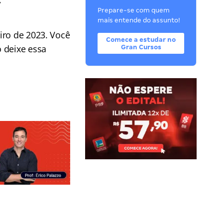
Prepare-se com quem
mais entende do assunto!
iro de 2023. Você
Comece a estudar no
 deixe essa
Gran Cursos