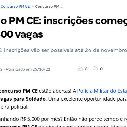
Concurso PM CE
››
Concurso PM CE: inscrições começam hoje! 1.500 vagas
o PM CE: inscrições com
500 vagas
: inscrições vão ser possíveis até 24 de novembr
8
0
22
• Atualizado em
25/10/22
concurso PM CE
estão abertas! A
Polícia Militar do Es
vagas para Soldado.
Uma excelente oportunidade par
ira policial.
anhando R$ 5.000 por mês? Então não perde tempo e re
concurso PM CE
no
site
da banca organizadora, Idecan