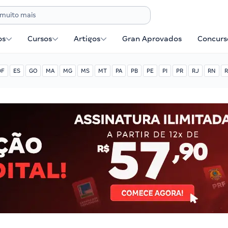
os
Cursos
Artigos
Gran Aprovados
Concurse
DF
ES
GO
MA
MG
MS
MT
PA
PB
PE
PI
PR
RJ
RN
R