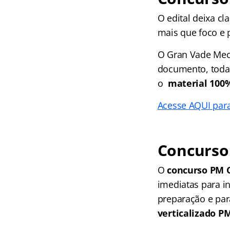
O edital deixa c
mais que foco e 
O Gran Vade Me
documento, toda 
o
material 100%
Acesse AQUI para
Concurso 
O
concurso PM 
imediatas para i
preparação e par
verticalizado P