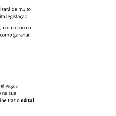
isará de muito
a legislação!
e, em um único
 como garantir
il vagas
o na sua
ine traz o
edital