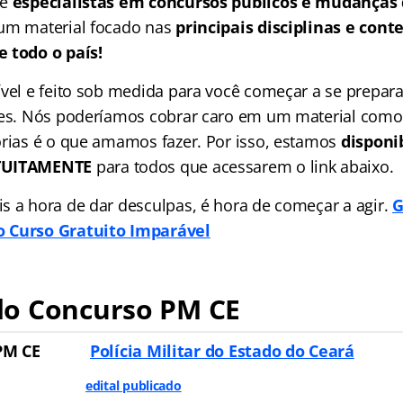
de
especialistas em concursos públicos e mudanças
um material focado nas
principais disciplinas e con
 todo o país!
ível e feito sob medida para você começar a se prepara
ões. Nós poderíamos cobrar caro em um material como
órias é o que amamos fazer. Por isso, estamos
disponi
ATUITAMENTE
para todos que acessarem o link abaixo.
s a hora de dar desculpas, é hora de começar a agir.
G
 Curso Gratuito Imparável
o Concurso PM CE
PM CE
Polícia Militar do Estado do Ceará
edital publicado