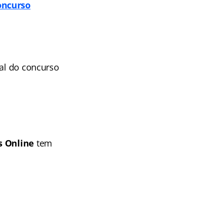
oncurso
tal do concurso
s Online
tem