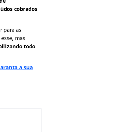
 de
teúdos cobrados
r para as
 esse, mas
bilizando todo
aranta a sua