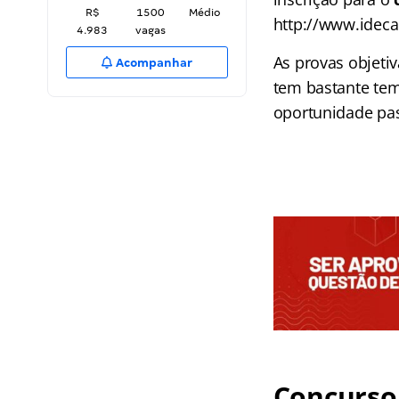
R$
1500
Médio
http://www.idecan
4.983
vagas
As provas objeti
Acompanhar
tem bastante tem
oportunidade pas
Concurso