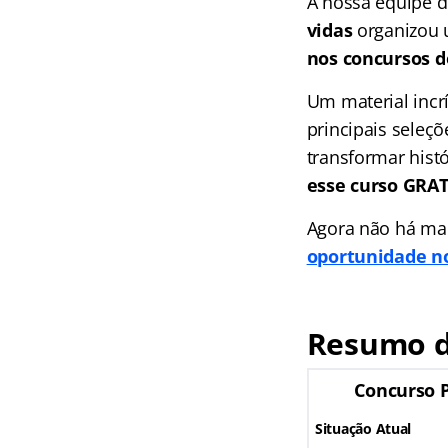
A nossa equipe 
vidas
organizou 
nos concursos de
Um material incr
principais seleç
transformar hist
esse curso GR
Agora não há mai
oportunidade no
Resumo d
Concurso 
Situação Atual