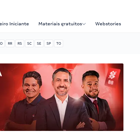
iro Iniciante
Materiais gratuitos
Webstories
O
RR
RS
SC
SE
SP
TO