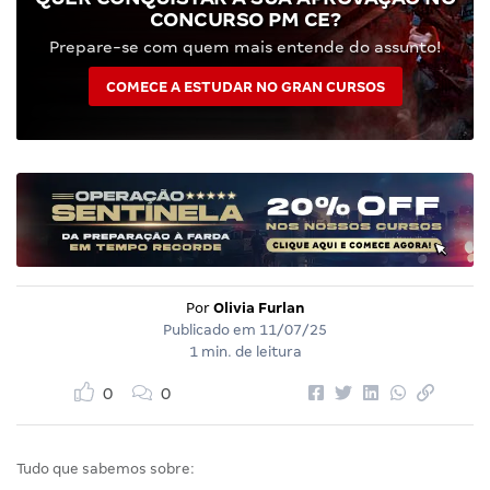
CONCURSO PM CE?
Prepare-se com quem mais entende do assunto!
COMECE A ESTUDAR NO GRAN CURSOS
Por
Olivia Furlan
Publicado em
11/07/25
1 min. de leitura
0
0
Tudo que sabemos sobre: