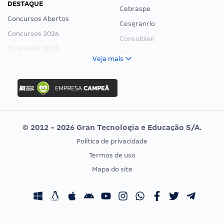
DESTAQUE
Cebraspe
Concursos Abertos
Cesgranrio
Concursos 2026
Consulplan
Concursos 2025
FCC
Veja mais
Concurso Nacional Unificado
FGV
Concurso Ibama
Idecan
Concurso MPU
Selecon
Editais publicados
Uniase
© 2012 - 2026 Gran Tecnologia e Educação S/A.
Vunesp
Política de privacidade
CONCURSOS POR PROFISSÃO
EXAME DE ORDEM
Termos de uso
Concursos Administrativos
OAB
Mapa do site
Concursos Educação
Prova OAB
Concursos Fiscais
Calendário OAB
Concursos Jurídicos
Questões OAB
Concursos Militares
Recursos OAB