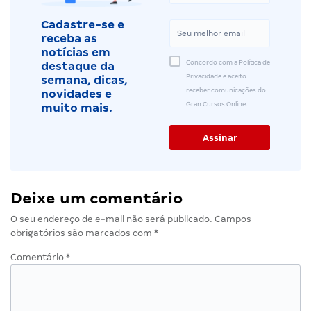
Cadastre-se e
receba as
notícias em
Concordo com a Política de
destaque da
Privacidade e aceito
semana, dicas,
receber comunicações do
novidades e
Gran Cursos Online.
muito mais.
Deixe um comentário
O seu endereço de e-mail não será publicado.
Campos
obrigatórios são marcados com
*
Comentário
*