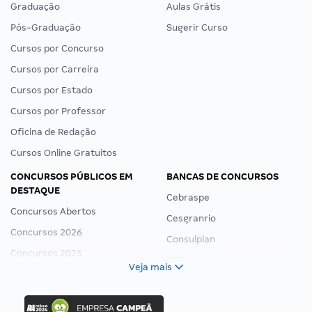
Graduação
Aulas Grátis
Pós-Graduação
Sugerir Curso
Cursos por Concurso
Cursos por Carreira
Cursos por Estado
Cursos por Professor
Oficina de Redação
Cursos Online Gratuitos
CONCURSOS PÚBLICOS EM
BANCAS DE CONCURSOS
DESTAQUE
Cebraspe
Concursos Abertos
Cesgranrio
Concursos 2026
Consulplan
Concursos 2025
FCC
Veja mais
Concurso Nacional Unificado
FGV
Concurso Ibama
Idecan