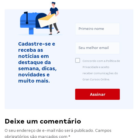
Cadastre-se e
receba as
notícias em
Concordo com a Política de
destaque da
Privacidade e aceito
semana, dicas,
receber comunicações do
novidades e
Gran Cursos Online.
muito mais.
Deixe um comentário
O seu endereço de e-mail não será publicado.
Campos
obrigatórios são marcados com
*