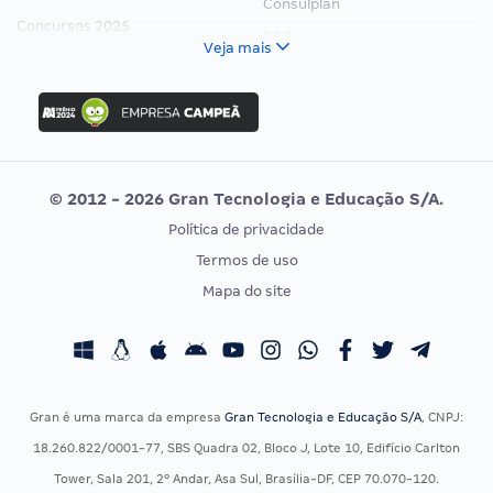
Consulplan
Concursos 2025
FCC
Veja mais
Concurso Nacional Unificado
FGV
Concurso Ibama
Idecan
Concurso MPU
Selecon
Editais publicados
Uniase
© 2012 - 2026 Gran Tecnologia e Educação S/A.
Vunesp
Política de privacidade
CONCURSOS POR PROFISSÃO
EXAME DE ORDEM
Termos de uso
Concursos Administrativos
OAB
Mapa do site
Concursos Educação
Prova OAB
Concursos Fiscais
Calendário OAB
Concursos Jurídicos
Questões OAB
Concursos Militares
Recursos OAB
Gran é uma marca da empresa
Gran Tecnologia e Educação S/A
, CNPJ:
Concursos Policiais
Exame de Ordem
18.260.822/0001-77, SBS Quadra 02, Bloco J, Lote 10, Edifício Carlton
Concursos Saúde
Tower, Sala 201, 2º Andar, Asa Sul, Brasília-DF, CEP 70.070-120.