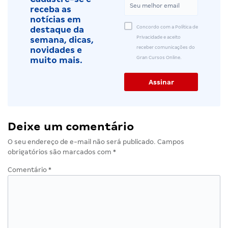
receba as
notícias em
Concordo com a Política de
destaque da
Privacidade e aceito
semana, dicas,
receber comunicações do
novidades e
Gran Cursos Online.
muito mais.
Deixe um comentário
O seu endereço de e-mail não será publicado.
Campos
obrigatórios são marcados com
*
Comentário
*