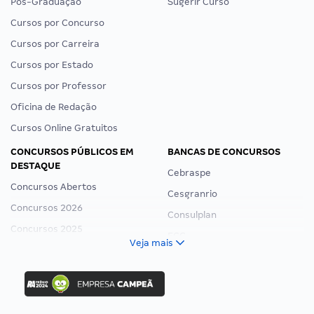
Pós-Graduação
Sugerir Curso
Cursos por Concurso
Cursos por Carreira
Cursos por Estado
Cursos por Professor
Oficina de Redação
Cursos Online Gratuitos
CONCURSOS PÚBLICOS EM
BANCAS DE CONCURSOS
DESTAQUE
Cebraspe
Concursos Abertos
Cesgranrio
Concursos 2026
Consulplan
Concursos 2025
FCC
Veja mais
Concurso Nacional Unificado
FGV
Concurso Ibama
Idecan
Concurso MPU
Selecon
Editais publicados