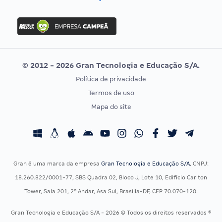
Concurso Nacional Unificado
FGV
Concurso Ibama
Idecan
Concurso MPU
Selecon
Editais publicados
Uniase
© 2012 - 2026 Gran Tecnologia e Educação S/A.
Vunesp
Política de privacidade
CONCURSOS POR PROFISSÃO
EXAME DE ORDEM
Termos de uso
Concursos Administrativos
OAB
Mapa do site
Concursos Educação
Prova OAB
Concursos Fiscais
Calendário OAB
Concursos Jurídicos
Questões OAB
Concursos Militares
Recursos OAB
Gran é uma marca da empresa
Gran Tecnologia e Educação S/A
, CNPJ:
Concursos Policiais
Exame de Ordem
18.260.822/0001-77, SBS Quadra 02, Bloco J, Lote 10, Edifício Carlton
Concursos Saúde
Tower, Sala 201, 2º Andar, Asa Sul, Brasília-DF, CEP 70.070-120.
Concursos Tribunais
Gran Tecnologia e Educação S/A - 2026 © Todos os direitos reservados ®
Residência Multiprofissional