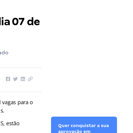
ia 07 de
dado
l vagas para o
s.
S, estão
Quer conquistar a sua
aprovação em