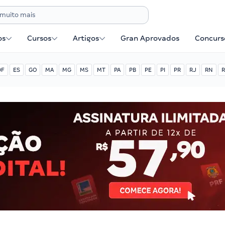
os
Cursos
Artigos
Gran Aprovados
Concurse
DF
ES
GO
MA
MG
MS
MT
PA
PB
PE
PI
PR
RJ
RN
R