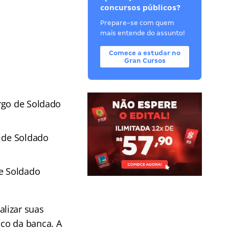
concursos públicos?
Prepare-se com quem
mais entende do assunto!
Comece a estudar no
Gran Cursos
rgo de Soldado
o de Soldado
de Soldado
lizar suas
ico da banca. A