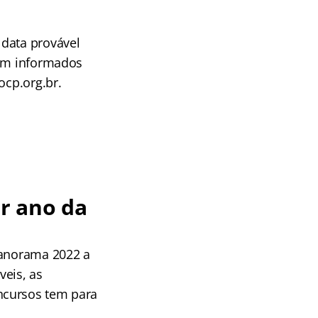
 data provável
rem informados
ocp.org.br.
r ano da
Panorama 2022 a
veis, as
ncursos tem para