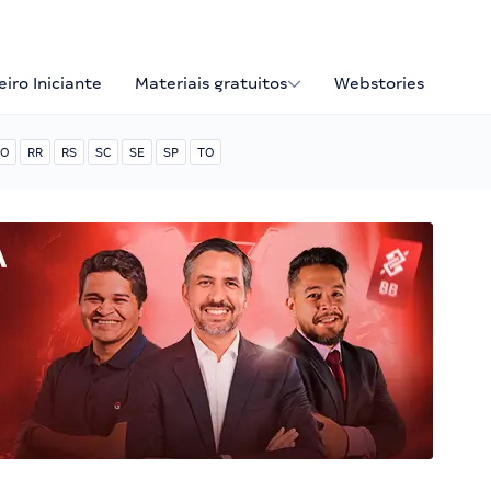
iro Iniciante
Materiais gratuitos
Webstories
O
RR
RS
SC
SE
SP
TO