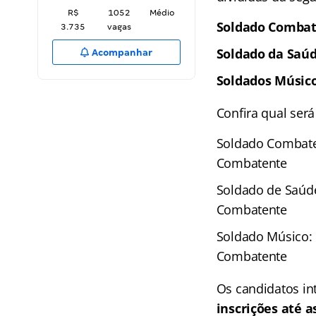
R$
1052
Médio
Soldado Combat
3.735
vagas
Soldado da Saúd
Acompanhar
Soldados Músico
Confira qual ser
Soldado Combaten
Combatente
Soldado de Saúde
Combatente
Soldado Músico: 
Combatente
Os candidatos in
inscrições até 