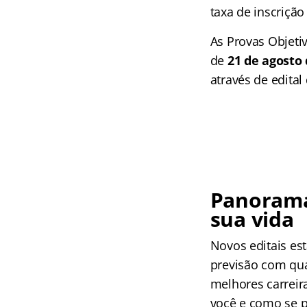
taxa de inscrição
As Provas Objeti
de
21 de agosto 
através de edital
Panorama
sua vida
Novos editais es
previsão com qua
melhores carreir
você e como se p