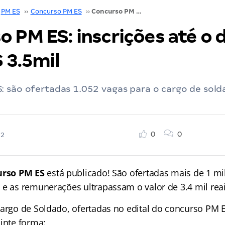
PM ES
››
Concurso PM ES
››
Concurso PM ES: inscrições até o dia 07 de julho! R$ 3.5mil
 PM ES: inscrições até o d
$ 3.5mil
: são ofertadas 1.052 vagas para o cargo de sol
0
0
22
urso PM ES
está publicado! São ofertadas mais de 1 mi
 e as remunerações ultrapassam o valor de 3.4 mil reai
cargo de Soldado, ofertadas no edital do concurso PM E
inte forma: