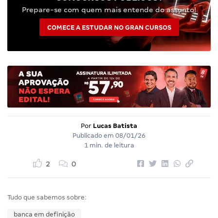
Prepare-se com quem mais entende do assunto!
COMECE A ESTUDAR NO GRAN CURSOS
Por
Lucas Batista
Publicado em
08/01/26
1 min. de leitura
2
0
Tudo que sabemos sobre:
banca em definição