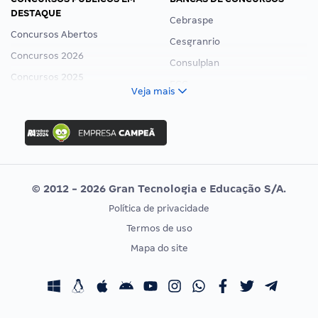
DESTAQUE
Cebraspe
Concursos Abertos
Cesgranrio
Concursos 2026
Consulplan
Concursos 2025
FCC
Veja mais
Concurso Nacional Unificado
FGV
Concurso Ibama
Idecan
Concurso MPU
Selecon
Editais publicados
Uniase
© 2012 - 2026 Gran Tecnologia e Educação S/A.
Vunesp
Política de privacidade
CONCURSOS POR PROFISSÃO
EXAME DE ORDEM
Termos de uso
Concursos Administrativos
OAB
Mapa do site
Concursos Educação
Prova OAB
Concursos Fiscais
Calendário OAB
Concursos Jurídicos
Questões OAB