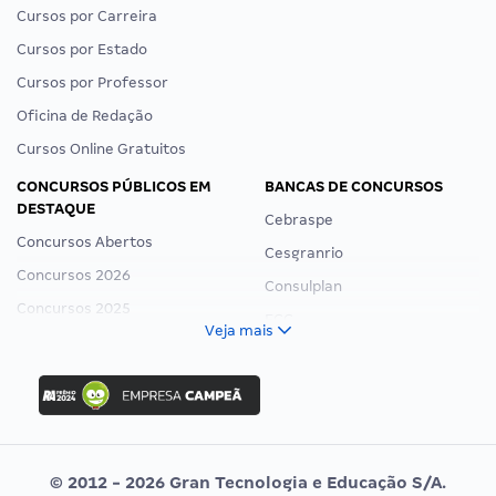
Cursos por Carreira
Cursos por Estado
Cursos por Professor
Oficina de Redação
Cursos Online Gratuitos
CONCURSOS PÚBLICOS EM
BANCAS DE CONCURSOS
DESTAQUE
Cebraspe
Concursos Abertos
Cesgranrio
Concursos 2026
Consulplan
Concursos 2025
FCC
Veja mais
Concurso Nacional Unificado
FGV
Concurso Ibama
Idecan
Concurso MPU
Selecon
Editais publicados
Uniase
© 2012 - 2026 Gran Tecnologia e Educação S/A.
Vunesp