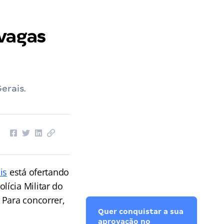
 vagas
erais.
is
está ofertando
ícia Militar do
 Para concorrer,
Quer conquistar a sua
aprovação no