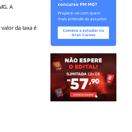
concurso PM MG?
MG. A
Prepare-se com quem
mais entende do assunto!
 valor da taxa é
Comece a estudar no
Gran Cursos