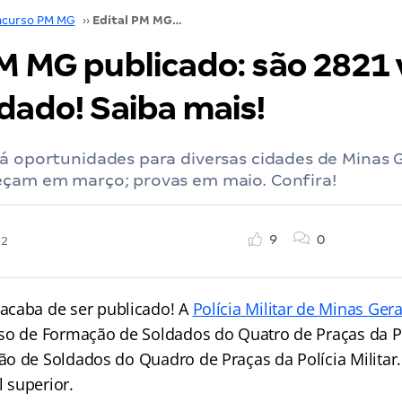
curso PM MG
››
Edital PM MG publicado: são 2821 vagas para soldado! Saiba mais!
PM MG publicado: são 2821
dado! Saiba mais!
á oportunidades para diversas cidades de Minas G
eçam em março; provas em maio. Confira!
9
0
22
acaba de ser publicado! A
Polícia Militar de Minas Gera
so de Formação de Soldados do Quatro de Praças da Pol
o de Soldados do Quadro de Praças da Polícia Militar.
l superior.