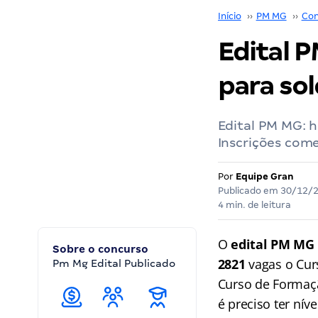
Início
››
PM MG
››
Con
Edital 
para sol
Edital PM MG: h
Inscrições com
Por
Equipe Gran
Publicado em
30/12/
4 min. de leitura
O
edital PM MG
Sobre o concurso
2821
vagas o Cur
Pm Mg Edital Publicado
Curso de Formaçã
é preciso ter níve