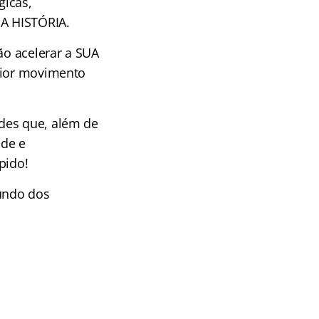
icas,
DA HISTÓRIA.
ão acelerar a SUA
maior movimento
des que, além de
ade e
pido!
undo dos