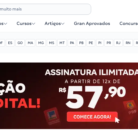
os
Cursos
Artigos
Gran Aprovados
Concurse
DF
ES
GO
MA
MG
MS
MT
PA
PB
PE
PI
PR
RJ
RN
R