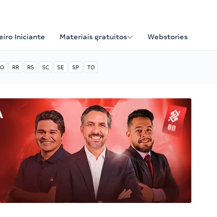
iro Iniciante
Materiais gratuitos
Webstories
O
RR
RS
SC
SE
SP
TO