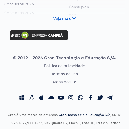
Concursos 2026
Consulplan
Concursos 2025
FCC
Veja mais
Concurso Nacional Unificado
FGV
Concurso Ibama
Idecan
Concurso MPU
Selecon
Editais publicados
Uniase
© 2012 - 2026 Gran Tecnologia e Educação S/A.
Vunesp
Política de privacidade
CONCURSOS POR PROFISSÃO
EXAME DE ORDEM
Termos de uso
Concursos Administrativos
OAB
Mapa do site
Concursos Educação
Prova OAB
Concursos Fiscais
Calendário OAB
Concursos Jurídicos
Questões OAB
Concursos Militares
Recursos OAB
Gran é uma marca da empresa
Gran Tecnologia e Educação S/A
, CNPJ:
Concursos Policiais
Exame de Ordem
18.260.822/0001-77, SBS Quadra 02, Bloco J, Lote 10, Edifício Carlton