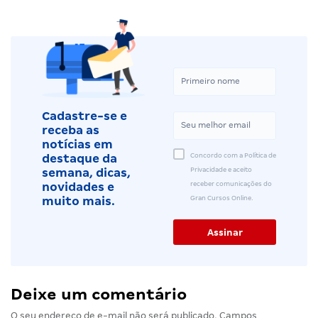
Cadastre-se e
receba as
notícias em
Concordo com a Política de
destaque da
Privacidade e aceito
semana, dicas,
receber comunicações do
novidades e
Gran Cursos Online.
muito mais.
Deixe um comentário
O seu endereço de e-mail não será publicado.
Campos