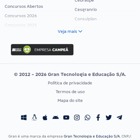
Cebraspe
Concursos Abertos
Cesgranrio
Concursos 2026
Consulplan
Concursos 2025
FCC
Veja mais
Concurso Nacional Unificado
FGV
Concurso Ibama
Idecan
Concurso MPU
Selecon
Editais publicados
Uniase
© 2012 - 2026 Gran Tecnologia e Educação S/A.
Vunesp
Política de privacidade
CONCURSOS POR PROFISSÃO
EXAME DE ORDEM
Termos de uso
Concursos Administrativos
OAB
Mapa do site
Concursos Educação
Prova OAB
Concursos Fiscais
Calendário OAB
Concursos Jurídicos
Questões OAB
Concursos Militares
Recursos OAB
Gran é uma marca da empresa
Gran Tecnologia e Educação S/A
, CNPJ: