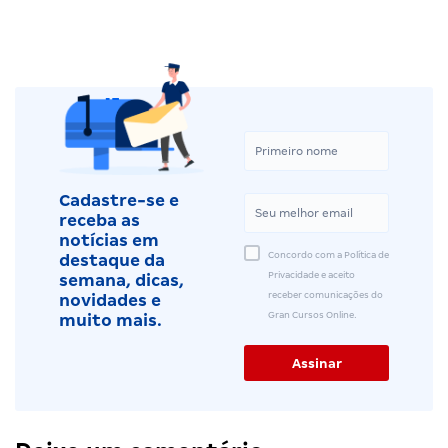
Cadastre-se e
receba as
notícias em
Concordo com a Política de
destaque da
Privacidade e aceito
semana, dicas,
receber comunicações do
novidades e
Gran Cursos Online.
muito mais.