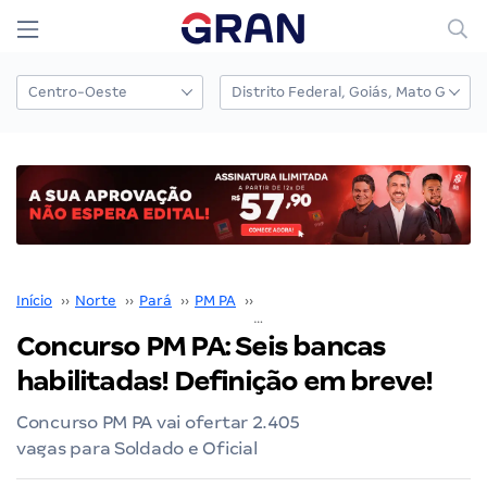
Início
››
Norte
››
Pará
››
PM PA
››
Concurso PM PA
››
Concurso PM PA: Seis bancas
habilitadas! Definição em breve!
Concurso PM PA vai ofertar 2.405
vagas para Soldado e Oficial