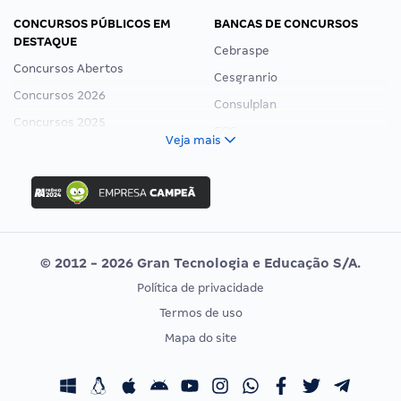
CONCURSOS PÚBLICOS EM
BANCAS DE CONCURSOS
DESTAQUE
Cebraspe
Concursos Abertos
Cesgranrio
Concursos 2026
Consulplan
Concursos 2025
FCC
Veja mais
Concurso Nacional Unificado
FGV
Concurso Ibama
Idecan
Concurso MPU
Selecon
Editais publicados
Uniase
© 2012 - 2026 Gran Tecnologia e Educação S/A.
Vunesp
Política de privacidade
CONCURSOS POR PROFISSÃO
EXAME DE ORDEM
Termos de uso
Concursos Administrativos
OAB
Mapa do site
Concursos Educação
Prova OAB
Concursos Fiscais
Calendário OAB