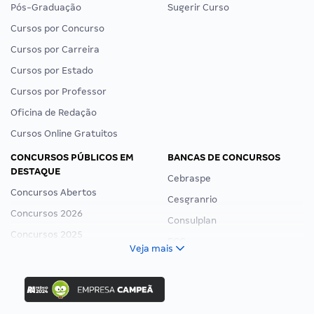
Pós-Graduação
Sugerir Curso
Cursos por Concurso
Cursos por Carreira
Cursos por Estado
Cursos por Professor
Oficina de Redação
Cursos Online Gratuitos
CONCURSOS PÚBLICOS EM
BANCAS DE CONCURSOS
DESTAQUE
Cebraspe
Concursos Abertos
Cesgranrio
Concursos 2026
Consulplan
Concursos 2025
FCC
Veja mais
Concurso Nacional Unificado
FGV
Concurso Ibama
Idecan
Concurso MPU
Selecon