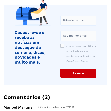
Cadastre-se e
receba as
notícias em
Concordo com a Política de
destaque da
Privacidade e aceito
semana, dicas,
receber comunicações do
novidades e
Gran Cursos Online.
muito mais.
Comentários (2)
Manoel Martins
•
29 de Outubro de 2019