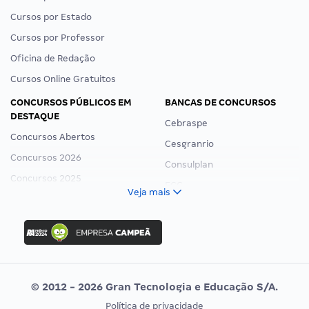
Cursos por Estado
Cursos por Professor
Oficina de Redação
Cursos Online Gratuitos
CONCURSOS PÚBLICOS EM
BANCAS DE CONCURSOS
DESTAQUE
Cebraspe
Concursos Abertos
Cesgranrio
Concursos 2026
Consulplan
Concursos 2025
FCC
Veja mais
Concurso Nacional Unificado
FGV
Concurso Ibama
Idecan
Concurso MPU
Selecon
Editais publicados
Uniase
© 2012 - 2026 Gran Tecnologia e Educação S/A.
Vunesp
Política de privacidade