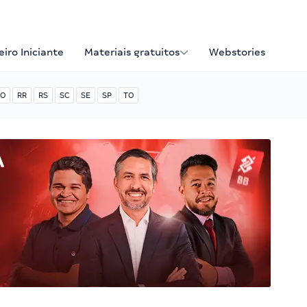
iro Iniciante
Materiais gratuitos
Webstories
O
RR
RS
SC
SE
SP
TO