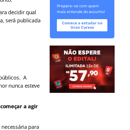
Prepare-se com quem
ra decidir qual
mais entende do assunto!
a, será publicada
Comece a estudar no
Gran Cursos
públicos. A
hor nunca esteve
 começar a agir
 necessária para