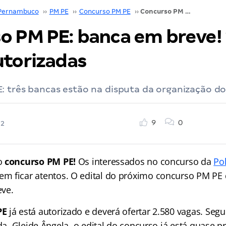
Pernambuco
››
PM PE
››
Concurso PM PE
››
Concurso PM PE: banca em breve! 2.580 vagas autorizadas
o PM PE: banca em breve! 
utorizadas
: três bancas estão na disputa da organização d
9
0
22
o
concurso PM PE!
Os interessados no concurso da
Pol
m ficar atentos. O edital do próximo concurso PM PE 
ve.
PE
já está autorizado e deverá ofertar 2.580 vagas. Se
ada, Gleide Ângela, o edital do concurso já está quase p