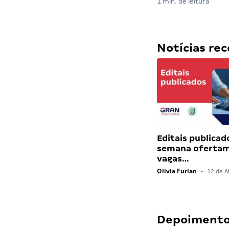
1 min. de leitura
Notícias r
Editais publicad
semana ofertam
vagas…
Olivia Furlan
•
12 de Ab
Depoimentos