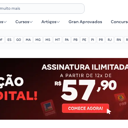
os
Cursos
Artigos
Gran Aprovados
Concurse
DF
ES
GO
MA
MG
MS
MT
PA
PB
PE
PI
PR
RJ
RN
R