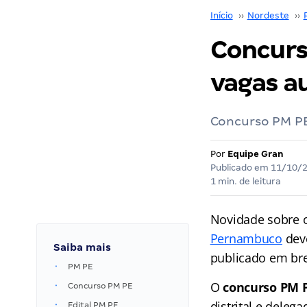
Início
››
Nordeste
››
Concurs
vagas a
Concurso PM PE
Por
Equipe Gran
Publicado em
11/10/
1 min. de leitura
Novidade sobre 
Pernambuco
deve
Saiba mais
publicado em bre
PM PE
O
concurso PM 
Concurso PM PE
distrital e deleg
Edital PM PE