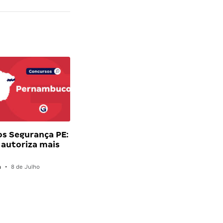
s Segurança PE:
autoriza mais
n
•
8 de Julho