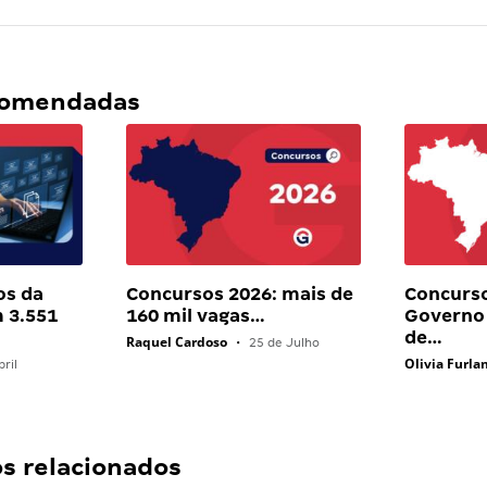
ecomendadas
os da
Concursos 2026: mais de
Concurso
 3.551
160 mil vagas…
Governo 
de…
Raquel Cardoso
•
25 de Julho
Olivia Furla
ril
 relacionados