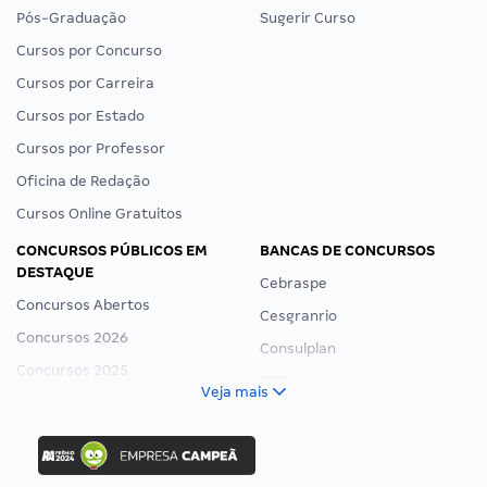
Pós-Graduação
Sugerir Curso
Cursos por Concurso
Cursos por Carreira
Cursos por Estado
Cursos por Professor
Oficina de Redação
Cursos Online Gratuitos
CONCURSOS PÚBLICOS EM
BANCAS DE CONCURSOS
DESTAQUE
Cebraspe
Concursos Abertos
Cesgranrio
Concursos 2026
Consulplan
Concursos 2025
FCC
Veja mais
Concurso Nacional Unificado
FGV
Concurso Ibama
Idecan
Concurso MPU
Selecon