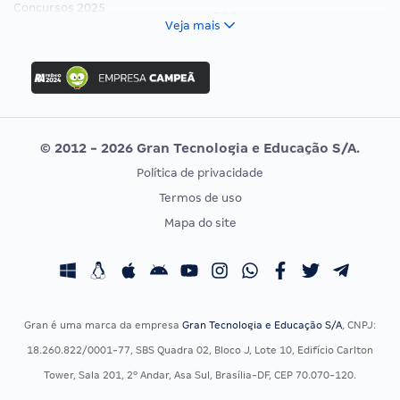
Concursos 2025
FCC
Veja mais
Concurso Nacional Unificado
FGV
Concurso Ibama
Idecan
Concurso MPU
Selecon
Editais publicados
Uniase
© 2012 - 2026 Gran Tecnologia e Educação S/A.
Vunesp
Política de privacidade
CONCURSOS POR PROFISSÃO
EXAME DE ORDEM
Termos de uso
Concursos Administrativos
OAB
Mapa do site
Concursos Educação
Prova OAB
Concursos Fiscais
Calendário OAB
Concursos Jurídicos
Questões OAB
Concursos Militares
Recursos OAB
Gran é uma marca da empresa
Gran Tecnologia e Educação S/A
, CNPJ:
Concursos Policiais
Exame de Ordem
18.260.822/0001-77, SBS Quadra 02, Bloco J, Lote 10, Edifício Carlton
Concursos Saúde
Tower, Sala 201, 2º Andar, Asa Sul, Brasília-DF, CEP 70.070-120.
Concursos Tribunais