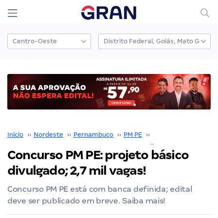
Início
››
Nordeste
››
Pernambuco
››
PM PE
››
Concurso PM PE
››
Concurso PM PE: projeto básico
divulgado; 2,7 mil vagas!
Concurso PM PE está com banca definida; edital
deve ser publicado em breve. Saiba mais!