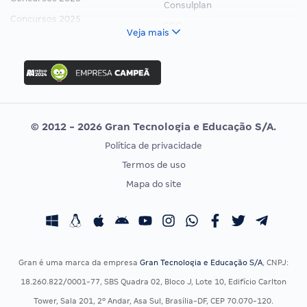
Consulplan
Concursos 2025
FCC
Veja mais
Concurso Nacional Unificado
FGV
Concurso Ibama
Idecan
Concurso MPU
Selecon
Editais publicados
Uniase
© 2012 - 2026 Gran Tecnologia e Educação S/A.
Vunesp
Política de privacidade
CONCURSOS POR PROFISSÃO
EXAME DE ORDEM
Termos de uso
Concursos Administrativos
OAB
Mapa do site
Concursos Educação
Prova OAB
Concursos Fiscais
Calendário OAB
Concursos Jurídicos
Questões OAB
Concursos Militares
Recursos OAB
Gran é uma marca da empresa
Gran Tecnologia e Educação S/A
, CNPJ:
Concursos Policiais
Exame de Ordem
18.260.822/0001-77, SBS Quadra 02, Bloco J, Lote 10, Edifício Carlton
Concursos Saúde
Tower, Sala 201, 2º Andar, Asa Sul, Brasília-DF, CEP 70.070-120.