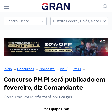
Início
››
Concursos
››
Nordeste
››
Piauí
››
PM PI
››
Concurso PM PI
Concurso PM PI será publicado em
fevereiro, diz Comandante
Concurso PM PI ofertará 690 vagas
Por
Equipe Gran